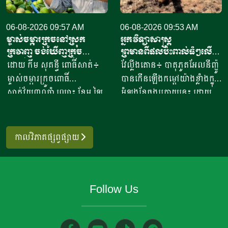
សាច់ និងគ្រឿងក្នុង បានកើន
បច្ចេកវិទ្យាកសិកម្មទំនើប និងការ
ឡើងពី២៦ ទៅ៣៧,៦ភាគរយ
06-08-2026 09:57 AM
គ្រប់គ្រងសត្វល្អិតចង្រៃ។
06-08-2026 09:53 AM
ម្ចាស់ចម្ការក្រូចនៅស្រុក
អ្នកវិទ្យាសាស្ត្រ
ប្រៀបធៀបនឹងរយៈពេលដូចគ្នា
មន្ត្រីអាហ្វហ្គានីស្ថានមានបំណង
ក្រវាញ ចង់ឃើញក្រូច
ព្រមានពីផលប៉ះពាល់ធំៗលើ
កាលពីឆ្នាំ២០២៥។ សមាគម
ប្រើប្រាស់ជំនាញ និងបទ
ពោធិ៍សាត់មានម៉ាកសម្គាល់
ប្រទេសនូវែលសេឡង់ ទោះបី
ដោយ កឹម សុគន្ធី ពោធិ៍សាត់៖
វែល្លីងតោន៖ បាតុភូតអែលនីញ៉ូ
បសុសត្វបានឱ្យដឹងថា ការកាត់
ពិសោធន៍របស់អឺរ៉ុប ដើម្បីពង្រឹង
សមូហភាព
មិនទាន់កើតឡើងក៏ដោយ
ម្ចាស់ចម្ការក្រូចពោធិ៍
បានកើនឡើងកម្ដៅយ៉ាងខ្លាំងក្នុង
បន្ថយពន្ធគយក្រោមពាណិជ្ជកម្ម
សមត្ថភាពស្រាវជ្រាវរបស់ខ្លួន
សាត់វ័យ៣០ឆ្នាំ ឈ្មោះ ខែម ឡៃ
អំឡុងខែចុងក្រោយនេះ ដោយ
សេរី បានបង្កើនសមត្ថភាពប្រកួត
និងលើកកម្ពស់ការអភិវឌ្ឍ
ស៊ីម រស់នៅភូមិរវាង ឃុំសំរោង
ក្រុមអ្នកវិទ្យាសាស្ត្រលើកឡើងថា
ប្រជែងនៃសាច់បក្សីនាំចូលទាំង
កសិកម្មប្រកបដោយចីរភាព
ស្រុកក្រវាញ ខេត្តពោធិ៍សាត់ បាន
ប្រទេសនូវែលសេឡង់ អាចនឹង
នោះ។ សាច់ភ្លៅមាន់បង្កក នៅតែ
តាមរយៈគម្រោងរួមគ្នា។ ក្នុង
អះអាងថា ទីផ្សារក្រូចពោធិ៍សាត់
ចាប់ផ្តើមជួបប្រទះផលប៉ះពាល់
ជាមុខទំនិញនាំចូលធំបំផុត ដែល
កាលវិភាគផ្សព្វផ្សាយ
ដំណើរទស្សនកិច្ចនេះដែរ
របស់កម្ពុជា នៅតែរក្សាបានស្ថិរ
កាន់តែច្រើនឡើងចាប់ពីរដូវ
មានបរិមាណពី១៣០ ០០០
មន្ត្រីអាហ្វហ្គានីស្ថាននឹងជួប
ភាព ដោយសារមានតម្រូវការ
រំហើយ ខណៈពេលលំនាំអាកាស
ទៅ១៤០ ០០០តោន ឬត្រូវជា
ពិភាក្សាជាមួយភាគីម៉ុលដូវ៉ា អំពី
ខ្ពស់ពីអ្នកប្រើប្រាស់នៅទូទាំង
ធាតុនេះ កំពុងវិវឌ្ឍទៅជារលក
ប្រមាណ៧១,៥ភាគរយនៃចំនួន
ការអភិវឌ្ឍវិស័យកសិកម្ម ការ
Follow Us
ប្រទេស។ លោក ខែម ឡៃស៊ីម
កម្ដៅដ៏ខ្លាំងបំផុតមួយក្នុង
នាំចូលសរុប។ សាច់មាន់នាំចូល
ស្រាវជ្រាវវិទ្យាសាស្ត្រ ការការពារ
ដែលជាម្ចាស់ចម្ការ និងជាអ្នក
ប្រវត្តិសាស្ត្រ។ បាតុភូតអាកាស
ក្នុងតម្លៃថោកនេះ បានប្រកួត
ដំណាំ ការគ្រប់គ្រងសត្វល្អិត
ប្រមូលទិញផ្លែក្រូចពីកសិករនៅ
ធាតុធម្មជាតិនេះ កើតចេញពីការ
ប្រជែងដោយផ្ទាល់ជាមួយសាច់
ចង្រៃ បច្ចេកវិទ្យាកសិកម្មទំនើប