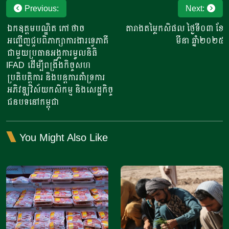
Post
Previous:
Next:
navigation
ឯកឧត្តមបណ្ឌិត កៅ ថាច
តារាងតម្លៃកសិផល ថ្ងៃទី០៣ ខែ
អញ្ជើញជួបពិភាក្សាការងារទ្វេភាគី
មីនា ឆ្នាំ២០២៥
ជាមួយប្រធានអង្គការមូលនិធិ
IFAD ដើម្បីពង្រឹងកិច្ចសហ
ប្រតិបត្តិការ និងបន្តការគាំទ្រការ
អភិវឌ្ឍវិស័យកសិកម្ម និងសេដ្ឋកិច្ច
ជនបទនៅកម្ពុជា
You Might Also Like