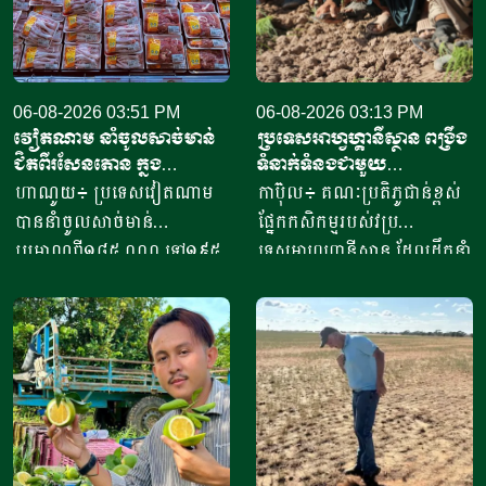
06-08-2026 03:51 PM
06-08-2026 03:13 PM
វៀតណាម នាំចូលសាច់មាន់
ប្រទេសអាហ្វហ្គានីស្ថាន ពង្រឹង
ជិតពីរសែនតោន ក្នុង
ទំនាក់ទំនងជាមួយ
ឆមាសទី១ ដោយភាគច្រើននាំ
ប្រទេសម៉ុលដូវ៉ា ដើម្បីជំរុញ
ហាណូយ៖ ប្រទេសវៀតណាម
កាប៊ុល៖ គណៈប្រតិភូជាន់ខ្ពស់
ចូលពីអាម៉េរិក
កិច្ចសហប្រតិបត្តិការផ្នែក
បាននាំចូលសាច់មាន់
ផ្នែកកសិកម្មរបស់វប្រ
វិទ្យាសាស្ត្រ និងកសិកម្ម
ប្រមាណពី១៨៥ ០០០ ទៅ១៩៥
ទេសអាហ្វហ្គានីស្ថាន ដែលដឹកនាំ
០០០តោន នៅក្នុងឆមាសទី១ នៃ
ដោយអនុរដ្ឋមន្ត្រី លោក សាដៀ
ឆ្នាំ២០២៦នេះ ដោយក្នុងនោះការ
អាហ្សាម អូសម៉ានី (Sadr Azam
នាំចូលពីសហរដ្ឋអាម៉េរិក មាន
Osmani) បានទៅបំពេញទស្សន
រហូតដល់ជិត៦២ភាគរយនៃ
កិច្ចនៅប្រទេសម៉ុលដូវ៉ា ចាប់ពី
បរិមាណនាំចូលសរុប។ ការនាំ
ថ្ងៃទី២ ដល់ទី៧ ខែសីហា
ចូលនេះ មានតម្លៃទឹកប្រាក់
ឆ្នាំ២០២៦ ដើម្បីពង្រឹងកិច្ចសហ
ប្រមាណពី១៩០ ទៅ២០៥លាន
ប្រតិបត្តិការរវាងប្រទេសទាំងពីរ
ដុល្លារ ខណៈពេលការនាំចូល
លើវិស័យស្រាវជ្រាវវិទ្យាសាស្ត្រ