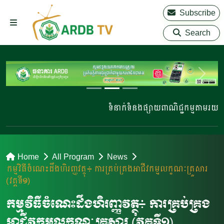
Subscribe
Search
ទំនាក់ទំនងផ្សាយពាណិជ្ជកម្មតាមរយៈ 0
Home
All Program
News
កម្មវិធីចំណេះដឹងហិរញ្ញវត្ថុ៖ ការគ្រប់គ្រងអាជីវកម្មលក្ខណៈគ្រួសារ
(វគ្គទី១)
កម្មវិធីចំណេះដឹងហិរញ្ញវត្ថុ៖ ការគ្រប់គ្រង
អាជីវកម្មលក្ខណៈគ្រួសារ (វគ្គទី១)