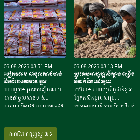
ចេញទៅកាន់គោលដៅចំនួន៦៦
១០កំប៉ុង ឬមានទម្ងន់​ប្រហែល​បី
ដែលក្នុងនោះទៅកាន់បណ្តា
គីឡូក្រាម រហូតមកដល់ឆ្នាំ​
ប្រទេសនៅក្នុងតំបន់អឺរ៉ុប
២០២៦នេះ អាច​លក់នំបាន​ពី៤
ចំនួន៣៣ ​បានបរិមាណអង្ករ
០០០ ទៅ​៨០០០នំ​ គិតជាប្រាក់
ចំនួន២០៧ ១៥៧តោន គិតជា
ចំណូលសរុបបានពីបីលានដល់​
ទឹកប្រាក់ចំនួន១៥៦,៤៥​លាន
ប្រាំបីលានរៀល​ក្នុងមួយថ្ងៃ​។ អ្នក
ដុល្លារ។ ឧកញ៉ា ឡាយ ឈុនហួ
ស្រី ថ្លុង ថាន ម្ចាស់ហាង​យីហោ
ប្រធានសហព័ន្ធស្រូវអង្ករកម្ពុជា
06-08-2026 03:51 PM
“អាកោត្នោតព្រះដាក់” នៅឃុំព្រះ
06-08-2026 03:13 PM
វៀតណាម នាំចូលសាច់មាន់
ប្រទេសអាហ្វហ្គានីស្ថាន ពង្រឹង
បានមានប្រសាសន៍ថា ការនាំ
ដាក់​ ស្រុក​បន្ទាយស្រី ខេត្ត
ជិតពីរសែនតោន ក្នុង
ទំនាក់ទំនងជាមួយ
ចេញអង្ករសម្រាប់ឆ្នាំ២០២៦នេះ
សៀមរាប​ បានឱ្យដឹង​ថា មុខរបរ
ឆមាសទី១ ដោយភាគច្រើននាំ
ប្រទេសម៉ុលដូវ៉ា ដើម្បីជំរុញ
ហាណូយ៖ ប្រទេសវៀតណាម
កាប៊ុល៖ គណៈប្រតិភូជាន់ខ្ពស់
នឹងសម្រេចបានជោគជ័យតាម
ធ្វើនំអាកោត្នោត​លក់ជូនប្រជា
ចូលពីអាម៉េរិក
កិច្ចសហប្រតិបត្តិការផ្នែក
បាននាំចូលសាច់មាន់
ផ្នែកកសិកម្មរបស់វប្រ
ផែនការ ហើយ​មិនមានបញ្ហាអ្វី
ពលរដ្ឋនិងភ្ញៀវទេសចរណ៍
វិទ្យាសាស្ត្រ និងកសិកម្ម
ប្រមាណពី១៨៥ ០០០ ទៅ១៩៥
ទេសអាហ្វហ្គានីស្ថាន ដែលដឹកនាំ
ចោទនោះទេ ជាពិសេស ស្រប
អន្តរជាតិ​ ក្នុងពេលសព្វថ្ងៃនេះ
០០០តោន នៅក្នុងឆមាសទី១ នៃ
ដោយអនុរដ្ឋមន្ត្រី លោក សាដៀ
តាមផែនការដាក់ចេញនៅ
អ្នកស្រីបានចាប់ផ្តើម​នៅឆ្នាំ​
ឆ្នាំ២០២៦នេះ ដោយក្នុងនោះការ
អាហ្សាម អូសម៉ានី (Sadr Azam
ឆ្នាំ២០១០ របស់ប្រមុខដឹកនាំរាជ
២០២០​ ​ជាមួយនិងអង្ករ​ចំនួន​
នាំចូលពីសហរដ្ឋអាម៉េរិក មាន
Osmani) បានទៅបំពេញទស្សន
រដ្ឋាភិបាល ដឹកនាំរបស់ស
កាលវិភាគផ្សព្វផ្សាយ
១០កំប៉ុង នៅ​ក្នុងសម័យកាលនៃ