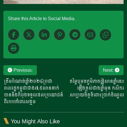
Share this Article to Social Media.
Post
Previous:
Next:
navigation
ត្រឹមបំណាច់ឆ្នាំ២០២៤ប្រជា
តម្លៃម្រេចភូមិភាគឦសានឆ្នាំនេះ
ពលរដ្ឋកម្ពុជាជាង៧,៥លាននាក់
ឡើងខ្ពស់ជាងឆ្នាំមុន កសិករ
បាននិងកំពុងទទួលផលប្រយោជន៍
សប្បាយចិត្តចំពោះប្រាក់ចំណូល
ពីរបបគាំពារសង្គម
You Might Also Like