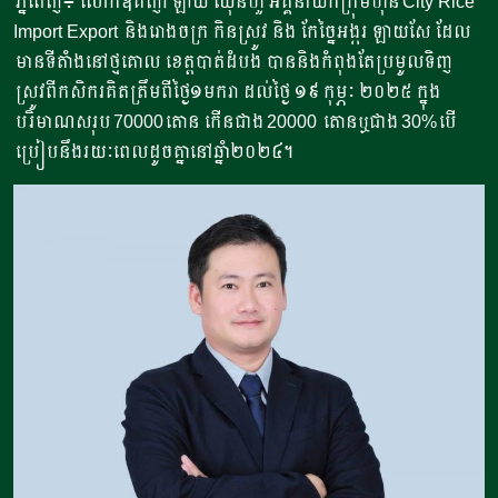
ភ្នំពេញ៖ លោកឧគញ៉ា ឡាយ ឈុនហួ អគ្គនាយកក្រុមហ៊ុន City Rice
Import Export និងរោងចក្រ កិនស្រូវ និង កែច្នៃអង្ករ ឡាយសែ ដែល
មានទីតាំងនៅថ្មគោល ខេត្តបាត់ដំបង បាននិងកំពុងតែប្រមូលទិញ
ស្រូវពីកសិករគិតត្រឹមពីថ្ងៃ១មករា ដល់ថ្ងៃ ១៩ កុម្ភៈ ២០២៥ ក្នុង
បរិមាណសរុប 70000តោន កើនជាង 20000 តោនឬជាង 30%បើ
ប្រៀបនឹងរយៈពេលដូចគ្នានៅឆ្នាំ២០២៤។