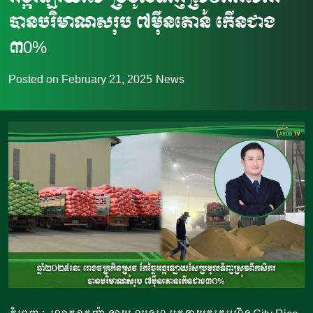
បានបរិមាណសរុប ៧ម៉ឺនតោន កើនជាង
៣0%
Posted on
February 21, 2025
News