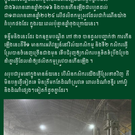
ជាង៦លានតោនឆ្នាំ២០១៦ និងបានកើនឡើងជារហូតដល់
ជា១៣លានតោនឆ្នាំ២០២៤ លើផលិតកម្មស្រូវដែលជាកំណើនយ៉ាង
គំហុកផងដែរ ក្នុងរយ:ពេលប៉ុន្មានឆ្នាំចុងក្រោយនេះ។
ទន្ទឹមនិងនេះដែរ ឯកឧត្តមបណ្ឌិត កៅ ថាច បានគូសបញ្ជាក់ថា ការកើន
ឡើងនេះគឺទី១ មានការអភិវឌ្ឍន៍នៅវិស័យកសិកម្ម និងទី២ កសិករធ្វើ
ស្រែបានចំនេញច្រើនជាងមុន ទើបជំរុញឲ្យកសិករបន្តខិតខំប្រឹងប្រែង
នាំគ្នាធ្វើដែលនាំឲ្យផលិតកម្មស្រូវបានកើនឡើង ។
សរុបជារួមនៅក្នុងមានន័យនេះ បើសិនកសិករយើងធ្វើស្រែខាតវិញ គឺ
មិនបន្តធ្វើទៀតទេ មិនត្រឹមកតែដំណាំស្រូវទេ ពោលដំណាំចន្ទីរ កៅស៊ូ
និងដំណាំផ្សេងៗទៀតក៏ដូចគ្នាដែរ។