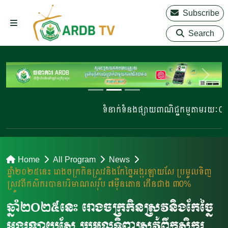
Subscribe
Search
ទំនាក់ទំនងផ្សាយពាណិជ្ជកម្មតាមរយៈ 023 
Home
All Program
News
ឆ្នាំ២០២៥នេះ រោងចក្រកិនស្រូវនិងកែច្នៃអង្ករឡាយសែ ប្រមូលទិញ
ស្រូវពីកសិករបានបរិមាណសរុប ៧ម៉ឺនតោន កើនជាង ៣0%
ឆ្នាំ២០២៥នេះ រោងចក្រកិនស្រូវនិងកែច្នៃ
អង្ករឡាយសែ ប្រមូលទិញស្រូវពីកសិករ