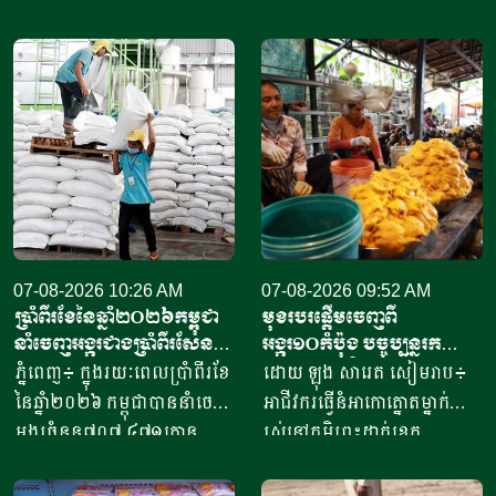
07-08-2026 10:26 AM
07-08-2026 09:52 AM
ប្រាំពីរខែនៃឆ្នាំ​២០២៦កម្ពុជា
មុខរបរផ្តើមចេញពី
នាំចេញអង្ករជាងប្រាំពីរសែន​
អង្ករ១០កំប៉ុង​ បច្ចុប្បន្ន​រក
តោន គិតជាទឹកប្រាក់​
ចំណូលបាន​ជិត១០លានរៀល
ភ្នំពេញ៖ ក្នុងរយៈពេលប្រាំពីរខែ
ដោយ ឡុង សារេត​ សៀមរាប៖ ​
ជាង៤១៥លានដុល្លារ
ក្នុងមួយថ្ងៃ
នៃឆ្នាំ២០២៦ កម្ពុជាបាននាំចេញ
អាជីវករ​​ធ្វើនំអាកោត្នោត​ម្នាក់
អង្ករចំនួន៧០៧ ៤៧១តោន​
រស់នៅភូមិព្រះដាក់ខេត្ត
តាមរយៈក្រុមហ៊ុននាំចេញអង្ករ
សៀមរាប​ ​​ក្នុងឆ្នាំ​២០២០​ បាន
ចំនួន៦១ក្រុមហ៊ុន ដោយនាំ
ចាប់ផ្តើម​ដំបូង​ចេញពីអង្ករ​