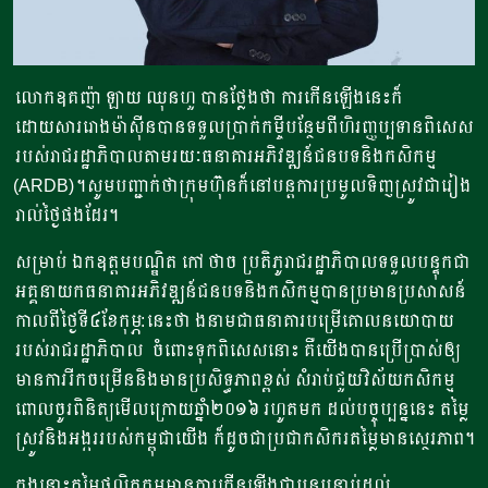
លោកឧគញ៉ា ឡាយ ឈុនហួ បានថ្លែងថា ការកើនឡើងនេះក៏
ដោយសាររោងម៉ាស៊ីនបានទទួលប្រាក់កម្ចីបន្ថែមពីហិរញ្ញប្បទានពិសេស
របស់រាជរដ្ឋាភិបាលតាមរយៈធនាគារអភិវឌ្ឍន៍ជនបទនិងកសិកម្ម
(ARDB)។សូមបញ្ជាក់ថាក្រុមហ៊ុនក៏នៅបន្តការប្រមូលទិញស្រូវជារៀង
រាល់ថ្ងៃផងដែរ។
សម្រាប់ ឯកឧត្តមបណ្ឌិត កៅ ថាច ប្រតិភូរាជរដ្ឋាភិបាលទទួលបន្ទុកជា
អគ្គនាយកធនាគារអភិវឌ្ឍន៍ជនបទនិងកសិកម្មបានប្រមានប្រសាសន៍
កាលពីថ្ងៃទី៤ខែកុម្ភ:នេះថា ងនាមជាធនាគារបម្រើគោលនយោបាយ
របស់រាជរដ្ឋាភិបាល ចំពោះទុកពិសេសនោះ គឺយើងបានប្រើប្រាស់ឲ្យ
មានការរីកចម្រើននិងមានប្រសិទ្ធភាពខ្ពស់ សំរាប់ជួយវិស័យកសិកម្ម
ពោលចូរពិនិត្យមើលក្រោយឆ្នាំ២០១៦ រហូតមក ដល់បច្ចុប្បន្ននេះ តម្លៃ
ស្រូវនិងអង្កររបស់កម្ពុជាយើង ក៏ដូចជាប្រជាកសិករតម្លៃមានស្ថេរភាព។
ក្នុងនោះតម្លៃផលិតកម្មមានការ​​កើនឡើងជាបន្តបន្ទាប់ដល់