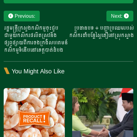
Post
Previous:
Next:
navigation
រដ្ឋមន្ត្រីក្រសួងកសិកម្មចុះជួប
ប្រធានបទ​ ៖ បញ្ហាប្រឈមរបស់
ជាមួយកសិករផលិតស្រូវនិង
កសិករដាំបន្លែស្ពៃតឿនៅស្រុកស្អាង
ផ្សព្វផ្សាយពីការចងក្រងសហគមន៍
កសិកម្មទំនើបនៅខេត្តបាត់ដំបង
You Might Also Like