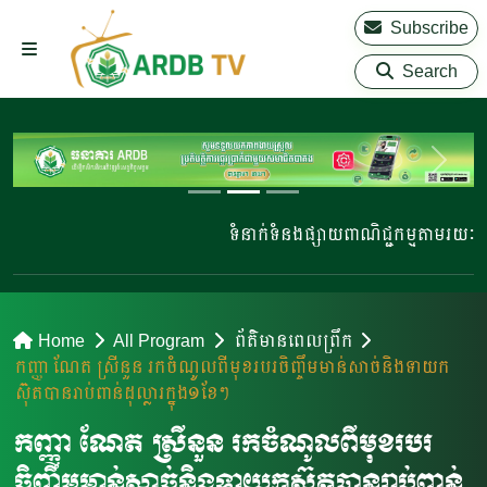
Subscribe
Search
ទំនាក់ទំនងផ្សាយពាណិជ្ជកម្មតាមរយៈ 0
Home
All Program
ព័ត៌មានពេលព្រឹក
កញ្ញា ណែត ស្រីនួន រកចំណូលពីមុខរបរចិញ្ចឹមមាន់សាច់និងទាយក
ស៊ុតបានរាប់ពាន់ដុល្លារក្នុង១ខែៗ
កញ្ញា ណែត ស្រីនួន រកចំណូលពីមុខរបរ
ចិញ្ចឹមមាន់សាច់និងទាយកស៊ុតបានរាប់ពាន់