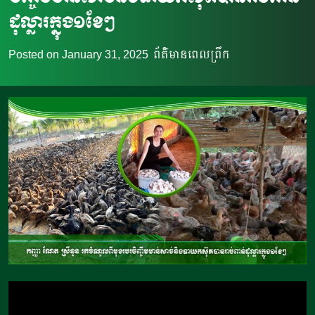
ដុល្លារក្នុង១ខែៗ
Posted on
January 31, 2025
ព័ត៌មានពេលព្រឹក