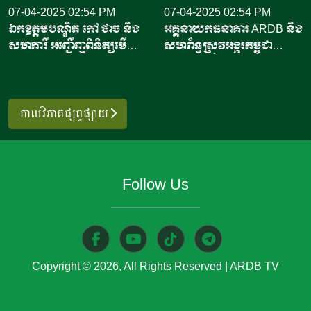
បានបញ្ជាក់ថា កិច្ចព្រមព្រៀង
07-04-2025 02:54 PM
ឥណ្ឌូណេស៊ី បានចេញផ្សាយថា
07-04-2025 02:54 PM
ឯកឧត្តមបណ្ឌិត កៅ ថាច និង
អគ្គនាយកធនាគារ ARDB និង
នេះអនុញ្ញាតឱ្យកុងតឺន័ររាប់ពាន់
កិច្ចព្រមព្រៀងធ្វើឡើងក្នុងដំណើរ
សហការី អញ្ជើញពិនិត្យមើល
សហព័ន្ធស្រូវអង្ករកម្ពុជា
គ្រឿងដឹកបង្គារឥណ្ឌូណេស៊ី ដែល
ទស្សនកិច្ចរបស់ប្រធានាធិបតីប៉េរូ
កន្លែងប្រមូលទិញចន្ទីខេត្ត
អញ្ជើញចុះសួរសុខទុក្ខ និង
កំពុងធ្វើដំណើរទៅកាន់សហរដ្ឋ
លោកស្រី ឌីណា បូលួតេ (Dina
កំពង់ចាម និងទីលានហាលចន្ទី
សំណេះសំណាលជាមួយបង
អាម៉េរិក អាចចូលចតបាន បើ
Boluarte) ដែលត្រូវបាន
ដ៏ធំមួយនៅស្រុកសន្ទុក ខេត្ត
ប្អូននាយទាហានកងពលតូច
ទោះបីជាបទប្បញ្ញត្តិនាំចូលថ្មីនឹង
ស្វាគមន៍ដោយក្រុម
កំពង់ធំ
អន្តរាគមន៍លេខ៨
កាលវិភាគផ្សព្វផ្សាយ
ចូលជាធរមាននៅចុងខែតុលា
តន្រ្តីកងកិត្តិយស នៅឯវិមាន
ឆ្នាំ២០២៥នេះ។ លោកស្រីបាន
ប្រធានាធិបតី ក្នុងរដ្ឋធានី
និយាយទៀតថា រដ្ឋបាលចំណី
ឥណ្ឌូណេស៊ី។ ប្រធានាធិបតី
អាហារ និងឱសថ របស់សហរដ្ឋ
ឥណ្ឌូណេស៊ី​​ លោក ប្រាបូវូស
Follow Us
អាម៉េរិកបានផ្តល់ការលើកលែង
ស៊ូប៊ីយ៉ាន់តូ (Prabowo
ពិសេសសម្រាប់កុងតឺន័រដឹកបង្គា
Subianto) បានមានប្រសាន៍ថា
រាប់ពាន់គ្រឿង ដែលនឹងទៅដល់
មេដឹកនាំទាំងនេះបានធ្វើជាសាក្សី
សហរដ្ឋអាម៉េរិក នៅចុងខែតុលា​
ក្នុងការចុះហត្ថលេខាលើកិច្ចព្រម
Copyright © 2026, All Rights Reserved
|
ARDB TV
ឬដើមវិច្ឆិកា។ ការនាំចូលថ្មីនេះ
ព្រៀងពាណិជ្ជកម្ម ហៅថា កិច្ច
ត្រូវស្ថិតក្រោមការឃ្លាំមើលយ៉ាង
ព្រមព្រៀងភាពជាដៃគូសេដ្ឋកិច្ច