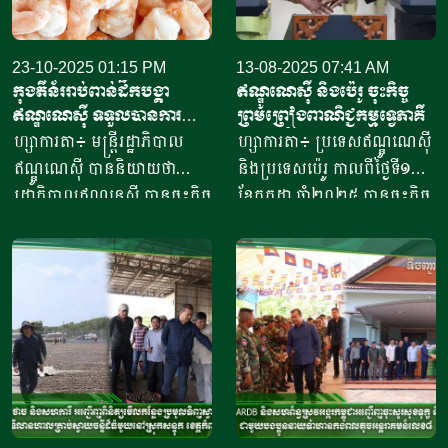
23-10-2025 01:15 PM
13-08-2025 07:41 AM
កុងតឺន័ររាប់ពាន់ដឹកបង្គា​
ឥណ្ឌូណេស៊ី និងប៉េរូ ចុះកិច្ច
ឥណ្ឌូណេស៊ី​ ទទួលបានការ
ព្រមព្រៀងពាណិជ្ជកម្មទ្វេភាគី
អនុញ្ញាតនាំ​ចូល​ទីផ្សារអាម៉េរិក
ហ្សាការតា៖ មន្ត្រីរដ្ឋាភិបាល
ហ្សាការតា៖ ប្រទេសឥណ្ឌូណេស៊ី
ឥណ្ឌូណេស៊ី បាននិយាយថា
និងប្រទេសប៉េរូ កាលពីថ្ងៃទី១១
រដ្ឋាភិបាលឥណ្ឌូនេស៊ី បានចុះកិច្ច
ខែកក្កដា ឆ្នាំ២០២៥ បានចុះកិច្ច
ព្រមព្រៀងជាមួយរដ្ឋបាលចំណី
ព្រមព្រៀងពាណិជ្ជកម្ម ក្នុងពេល
អាហារ និងឱសថសហរដ្ឋ
មេដឹកនាំប្រទេសទាំងពីរបានជួប
អាម៉េរិក ដើម្បីចាប់ផ្តើមដំណើរ
ប្រជុំគ្នានៅទីក្រុងហ្សាកាតា
ការនាំចេញឡើងវិញ នូវ
បន្ទាប់ពីប្រធានាធិបតីអាមេរិក
ផលិតផលបង្គាឥណ្ឌូនេស៊ីទៅកាន់
លោក ដូណាល់ ត្រាំ (Donald
សហរដ្ឋអាម៉េរិក។ ប្រធានទី
Trump) បានកំណត់អត្រា
ភ្នាក់ងារគ្រប់គ្រង និងត្រួតពិនិត្យ
ពន្ធ១៩ភាគរយលើការនាំចូលពី
គុណភាពផលិតផលសមុទ្រ និង
ប្រទេសឥណ្ឌូណេស៊ី។ សារ
នេសាទរបស់ប្រទេសឥណ្ឌូណេស៊ី
ព័ត៌មាន ហ្សាកាតា ប៉ុស្ត្តិ៍ របស់