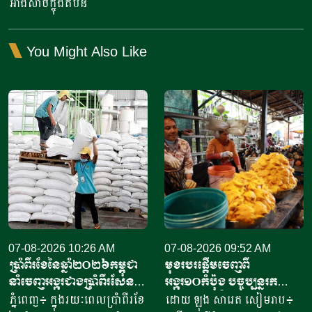
អាំងសាច់ក្នុងតំបន់
You Might Also Like
07-08-2026 10:26 AM
07-08-2026 09:52 AM
ប្រាំពីរខែនៃឆ្នាំ​២០២៦កម្ពុជា
មុខរបរផ្តើមចេញពី
នាំចេញអង្ករជាងប្រាំពីរសែន​
អង្ករ១០កំប៉ុង​ បច្ចុប្បន្ន​រក
តោន គិតជាទឹកប្រាក់​
ចំណូលបាន​ជិត១០លានរៀល
ភ្នំពេញ៖ ក្នុងរយៈពេលប្រាំពីរខែ
ដោយ ឡុង សារេត​ សៀមរាប៖ ​