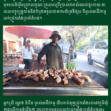
មុខរបរចិញ្ចឹមជ្រូកលក្ខណៈគ្រួសារប្រើប្រាស់កាកសំណល់ផ្ទះបាយ នា
ពេលបច្ចុប្បន្នបាននិងកំពុងទទួលបានការគាំទ្រទីផ្សារ ពីម្ចាស់អាជីវកម្ម
លក់ជ្រូកអាំងប្រចាំតំបន់។
អ្នកស្រី ឈ្នាង ចំរើន ម្ចាស់អាជីវកម្ម យីហោរ៉ាយុទ្ធជ្រូកអាំងរស់នៅភូមិឃុំ
ខាងលើបានឱ្យដឹងថា ការប្រកបមុខរបរលក់ជ្រូកអាំងប្រចាំតំបន់នេះ