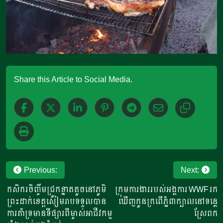
Share this Article to Social Media.
Post
Previous:
Next:
navigation
កសិករចិញ្ចឹមជ្រូកខ្នាតតូចនៅភូមិ
ក្រុមការងាររបស់អង្គការ WWFរក
ព្រះដាក់ខេត្តសៀមរាបទទួលបាន
ឃើញកូនក្រពើភ្នំ៣ក្បាលនៅទន្លេ
ការគាំទ្រមានទីផ្សារពីម្ចាស់អាជីវកម្ម
ស្រែពក