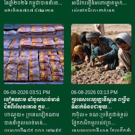
ជាង៤១៥លានដុល្លារ
ក្នុងមួយថ្ងៃ
នៃឆ្នាំ២០២៦ កម្ពុជាបាននាំចេញ
អាជីវករ​​ធ្វើនំអាកោត្នោត​ម្នាក់
អង្ករចំនួន៧០៧ ៤៧១តោន​
រស់នៅភូមិព្រះដាក់ខេត្ត
តាមរយៈក្រុមហ៊ុននាំចេញអង្ករ
សៀមរាប​ ​​ក្នុងឆ្នាំ​២០២០​ បាន
ចំនួន៦១ក្រុមហ៊ុន ដោយនាំ
ចាប់ផ្តើម​ដំបូង​ចេញពីអង្ករ​
ចេញទៅកាន់គោលដៅចំនួន៦៦
១០កំប៉ុង ឬមានទម្ងន់​ប្រហែល​បី
ដែលក្នុងនោះទៅកាន់បណ្តា
គីឡូក្រាម រហូតមកដល់ឆ្នាំ​
ប្រទេសនៅក្នុងតំបន់អឺរ៉ុប
២០២៦នេះ អាច​លក់នំបាន​ពី៤
ចំនួន៣៣ ​បានបរិមាណអង្ករ
០០០ ទៅ​៨០០០នំ​ គិតជាប្រាក់
ចំនួន២០៧ ១៥៧តោន គិតជា
ចំណូលសរុបបានពីបីលានដល់​
ទឹកប្រាក់ចំនួន១៥៦,៤៥​លាន
ប្រាំបីលានរៀល​ក្នុងមួយថ្ងៃ​។ អ្នក
ដុល្លារ។ ឧកញ៉ា ឡាយ ឈុនហួ
ស្រី ថ្លុង ថាន ម្ចាស់ហាង​យីហោ
ប្រធានសហព័ន្ធស្រូវអង្ករកម្ពុជា
06-08-2026 03:51 PM
“អាកោត្នោតព្រះដាក់” នៅឃុំព្រះ
06-08-2026 03:13 PM
វៀតណាម នាំចូលសាច់មាន់
ប្រទេសអាហ្វហ្គានីស្ថាន ពង្រឹង
បានមានប្រសាសន៍ថា ការនាំ
ដាក់​ ស្រុក​បន្ទាយស្រី ខេត្ត
ជិតពីរសែនតោន ក្នុង
ទំនាក់ទំនងជាមួយ
ចេញអង្ករសម្រាប់ឆ្នាំ២០២៦នេះ
សៀមរាប​ បានឱ្យដឹង​ថា មុខរបរ
ឆមាសទី១ ដោយភាគច្រើននាំ
ប្រទេសម៉ុលដូវ៉ា ដើម្បីជំរុញ
ហាណូយ៖ ប្រទេសវៀតណាម
កាប៊ុល៖ គណៈប្រតិភូជាន់ខ្ពស់
នឹងសម្រេចបានជោគជ័យតាម
ធ្វើនំអាកោត្នោត​លក់ជូនប្រជា
ចូលពីអាម៉េរិក
កិច្ចសហប្រតិបត្តិការផ្នែក
បាននាំចូលសាច់មាន់
ផ្នែកកសិកម្មរបស់វប្រ
ផែនការ ហើយ​មិនមានបញ្ហាអ្វី
ពលរដ្ឋនិងភ្ញៀវទេសចរណ៍
វិទ្យាសាស្ត្រ និងកសិកម្ម
ប្រមាណពី១៨៥ ០០០ ទៅ១៩៥
ទេសអាហ្វហ្គានីស្ថាន ដែលដឹកនាំ
ចោទនោះទេ ជាពិសេស ស្រប
អន្តរជាតិ​ ក្នុងពេលសព្វថ្ងៃនេះ