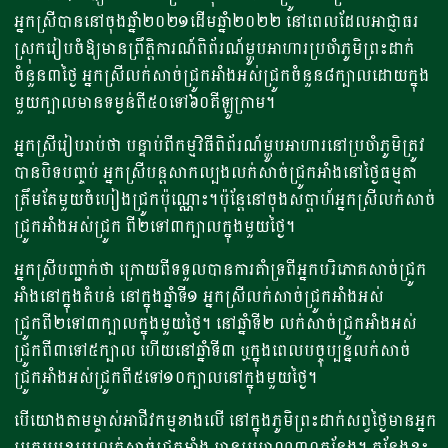
អ្នកស្រីបាននៅចុងឆ្នាំ២០២១ដើមឆ្នាំ២០២២ នៅពេលដែលអាជ្ញាធរ
ស្រុករៀបចំឱ្យមានព្រឹត្តិការណ៍ពិព័រណ៍ម្ហូបអាហារប្រចាំភូមិព្រះដាក់
ចំនួន៣ថ្ងៃ អ្នកស្រីលក់សាច់ជ្រូកអាំងអស់ជ្រូកចំនួន៨ក្បាលដោយក្នុង
មួយក្បាលមានទម្ងន់ពី៥០ទៅ៦០គីឡូក្រាម។
អ្នកស្រីរៀបរាប់ថា បន្ទាប់ពីកម្មវិធីពិព័រណ៍ម្ហូបអាហារនៅប្រចាំភូមិត្រូវ
បានបិទបញ្ចប់ អ្នកស្រីបន្តសាកល្បងលក់សាច់ជ្រូកអាំងនៅថ្ងៃធម្មតា
ត្រឹមតែមួយចំហៀងជ្រូកប៉ុណ្ណោះ។ប៉ុន្តែនៅចុងសប្តាហ៍អ្នកស្រីលក់សាច់
ជ្រូកអាំងអស់ជ្រូក ពី២ទៅ៣ក្បាលក្នុងមួយថ្ងៃ។
អ្នកស្រីបញ្ជាក់ថា ក្រោយពីទទួលបានការគាំទ្រពីអ្នកបរិភោគសាច់ជ្រូក
អាំងនៅក្នុងតំបន់ នៅក្នុងឆ្នាំទី១ អ្នកស្រីលក់សាច់ជ្រូកអាំងអស់
ជ្រូកពី២ទៅ៣ក្បាលក្នុងមួយថ្ងៃ។ នៅឆ្នាំទី២ លក់សាច់ជ្រូកអាំងអស់
ជ្រូកពី៣ទៅ៥ក្បាល ហើយនៅឆ្នាំទី៣ ឬក្នុងពេលបច្ចុប្បន្នលក់សាច់
ជ្រូកអាំងអស់ជ្រូកពី៥ទៅ១០ក្បាលនៅក្នុងមួយថ្ងៃ។
បើយោងតាមម្ចាស់អាជីវកម្មខាងលើ នៅក្នុងភូមិព្រះដាក់សព្វថ្ងៃមានអ្នក
ប្រកបមុខរបរលក់សាច់ជ្រូកអាំង មានប្រមាណ៣០កន្លែង។ កន្លែងខ្លះ