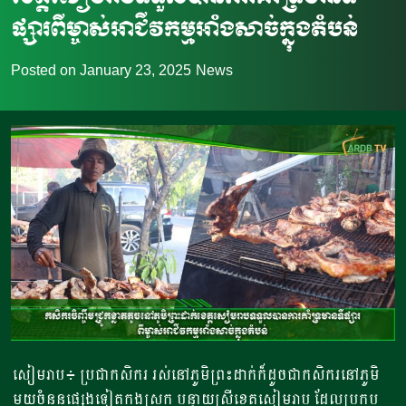
ផ្សារពីម្ចាស់អាជីវកម្មអាំងសាច់ក្នុងតំបន់
Posted on
January 23, 2025
News
សៀមរាប៖ ប្រជាកសិករ រស់នៅភូមិព្រះដាក់ក៏ដូចជាកសិករនៅភូមិ
មួយចំនួនផ្សេងទៀតក្នុងស្រុក បន្ទាយស្រីខេត្តសៀមរាប ដែលប្រកប