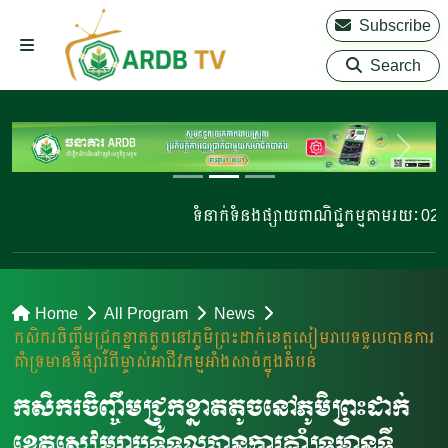
Subscribe
Search
ទំនាក់ទំនងផ្សាយពាណិជ្ជកម្មតាមរយៈ 023 2
Home
All Program
News
កសិករចិញ្ចឹមជ្រូកខ្នាតតូចនៅភូមិព្រះដាក់ខេត្តសៀមរាបទទួលបានការ
គាំទ្រមានទីផ្សារពីម្ចាស់អាជីវកម្មអាំងសាច់ក្នុងតំបន់
កសិករចិញ្ចឹមជ្រូកខ្នាតតូចនៅភូមិព្រះដាក់
ខេត្តសៀមរាបទទួលបានការគាំទ្រមានទី