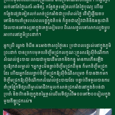
លក់នៅតែថ្ងៃសៅរ៍-អាទិត្យ, កន្លែងខ្លះទៀតលក់តែថ្ងៃបុណ្យ ហើយ
កន្លែងផ្សេងទៀតលក់សាច់ជ្រូកអាំងជាប្រចាំរាល់ថ្ងៃ ដើម្បីឆ្លើយតប
ទៅនិងការគាំទ្ររបស់ពលរដ្ឋក្នុងតំបន់ ក៏ដូចជាភ្ញៀវជាតិនិងអន្តរជាតិ
ដែលបានទៅទស្សនាក្នុងខេត្តសៀមរាប ពិសេសចូលទៅសាកល្បងម្ហូប
អាហារនៅភូមិព្រះដាក់។
អ្នកស្រី ឈ្នាង ចំរើន អះអាងថាសព្វថ្ងៃនេះ ប្រជាពលរដ្ឋរស់នៅក្នុងភូមិ
ព្រះដាក់ បានប្រកបមុខបរចិញ្ចឹមជ្រូកលក្ខណៈគ្រួសារឱ្យស៊ីចំណីកាក
សំណល់ផ្ទះបាយ លាយជាមួយដើមចេកនិងកន្ទុ មានការកើនឡើង
គួរឱ្យកត់សម្គាល់ ។អ្នកខ្លះមិនធ្លាប់ចិញ្ចឹមជ្រូកពីមុន ក៏មកចិញ្ចឹមជ្រូក
ដែរ ហើយអ្នកដែលធ្លាប់ចិញ្ចឹមជ្រូកឱ្យស៊ីចំណីសម្រេច ក៏បានងាកមក
ចិញ្ចឹមជ្រូកឱ្យស៊ីចំណីកាកសំណល់ផ្អះបាយដែរ បន្ទាប់ពីទទួលបានការ
គាំទ្រផ្នែកទីផ្សារពីម្ចាស់អាជីវកម្មលក់សាច់ជ្រូកអាំងនៅក្នុងតំបន់ជា
ប្រចាំ និងហ៊ានទិញក្នុងតម្លៃខ្ពស់លើសទីផ្សារពី១០០ទៅ២០០រៀលក្នុង
មួយគីឡូជ្រូករស់៕