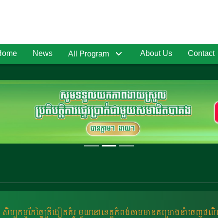
Home
News
About Us
Contact
All Program
សិប្បកម្មកែច្នៃត្រីងៀតគំរូ មួយនៅខេត្តកំពង់ចាមមានគម្រោងនាំចេញផ