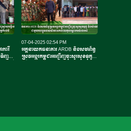
07-04-2025 02:54 PM
ការី
អគ្គនាយកធនាគារ ARDB និងសហព័ន្ធ
លទិញ
ស្រូវអង្ករកម្ពុជាអញ្ជើញចុះសួរសុខទុក្ខ
ចន្ទីដ៏
និងសំណេះសំណាលជាមួយបងប្អូននាយ
ំ
ទាហានកងពលតូចអន្តរាគមន៍លេខ៨