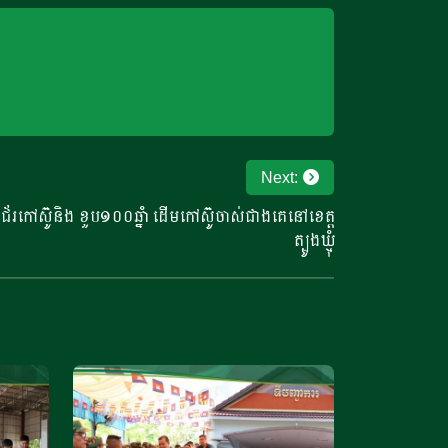
Next:
័រកៅស៊ូនិង ខួប១០០ឆ្នាំ ដើមកៅស៊ូចាស់ជាងគេនៅខេត្ត
ត្បូងឃ្មុំ