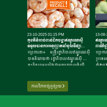
23-10-2025 01:15 PM
13-08-
កុងតឺន័ររាប់ពាន់ដឹកបង្គា​ឥណ្ឌូណេស៊ី​
ឥណ្ឌូណេ
ទទួលបានការអនុញ្ញាតនាំ​ចូល​ទីផ្សា
ពាណិជ្ជ
រអាម៉េរិក
ហ្សាការតា៖ មន្ត្រីរដ្ឋាភិបាលឥណ្ឌូណេស៊ី
ហ្សាក
បាននិយាយថា រដ្ឋាភិបាលឥណ្ឌូនេស៊ី បាន
ប្រទេស
ចុះកិច្ចព្រមព្រៀងជាមួយរដ្ឋបាលចំណី
ឆ្នាំ
អាហារ និងឱសថសហរដ្ឋអាម៉េរិក ដើម្បី
ពាណិជ្
ចាប់ផ្តើមដំណើរការនាំចេញឡើងវិញ នូវ
ទាំងពីរ
ផលិតផលបង្គាឥណ្ឌូនេស៊ីទៅកាន់សហរដ្ឋ
បន្ទាប
កាលវិភាគផ្សព្វផ្សាយ
អាម៉េរិក។ ប្រធានទីភ្នាក់ងារគ្រប់គ្រង និង
ដូណាល
ត្រួតពិនិត្យគុណភាពផលិតផលសមុទ្រ
កំណត់អ
និងនេសាទរបស់ប្រទេសឥណ្ឌូណេស៊ី បាន
ចូលពីប