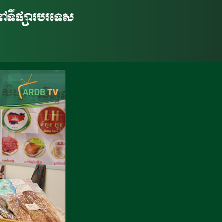
ៅទីផ្សារបរទេស