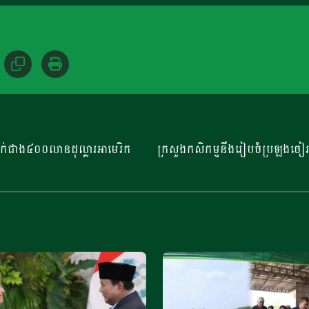
្រាក់ជាង៤០០លានដុល្លារអាមេរិក
ក្រសួងកសិកម្មនឹងរៀបចំប្រឡងចៀរជ