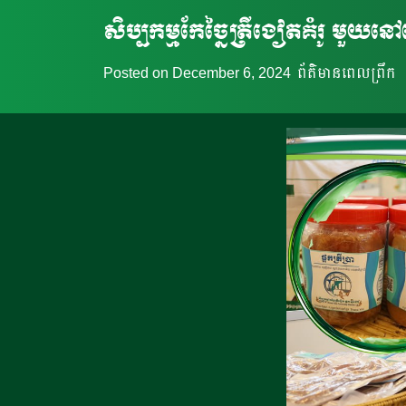
សិប្បកម្មកែច្នៃត្រីងៀតគំរូ ម
Posted on
December 6, 2024
ព័ត៌មានពេលព្រឹក