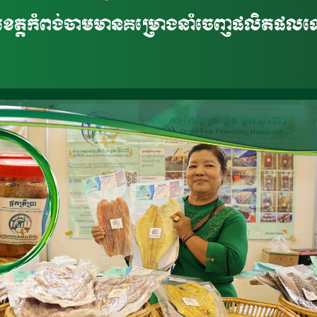
ួយនៅខេត្តកំពង់ចាមមានគម្រោងនាំចេញផលិតផលទ