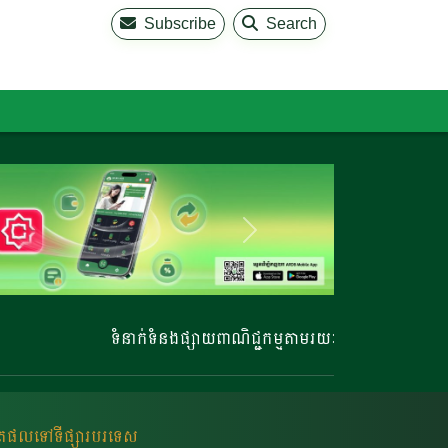
Subscribe
Search
ទំនាក់ទំនងផ្សាយពាណិជ្ជកម្មតាមរយៈ 023 220 810 | 023
លិតផលទៅទីផ្សារបរទេស