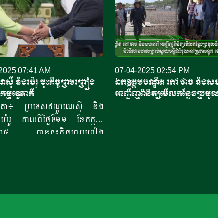
2025 07:41 AM
07-04-2025 02:54 PM
ស៊ី និងប៉េរូ ចុះកិច្ចព្រមព្រៀង
ឯកឧត្តមបណ្ឌិត កៅ ថាច និងសហ
កម្មទ្វេភាគី
អញ្ជើញពិនិត្យមើលកន្លែងប្រមូ
ចន្ទីខេត្តកំពង់ចាម និងទីលានហាល
ារតា៖ ប្រទេសឥណ្ឌូណេស៊ី និង
ធំមួយនៅស្រុកសន្ទុក ខេត្តកំពង់ធ
ប៉េរូ កាលពីថ្ងៃទី១១ ខែកក្កដា
២០២៥ បានចុះកិច្ចព្រមព្រៀង
ជកម្ម ក្នុងពេលមេដឹកនាំប្រទេស
បានជួបប្រជុំគ្នានៅទីក្រុងហ្សាកាតា
់ពីប្រធានាធិបតីអាមេរិក លោក
់ ត្រាំ (Donald Trump) បាន
ត្រាពន្ធ១៩ភាគរយលើការនាំ
្រទេសឥណ្ឌូណេស៊ី។ សារព័ត៌មាន