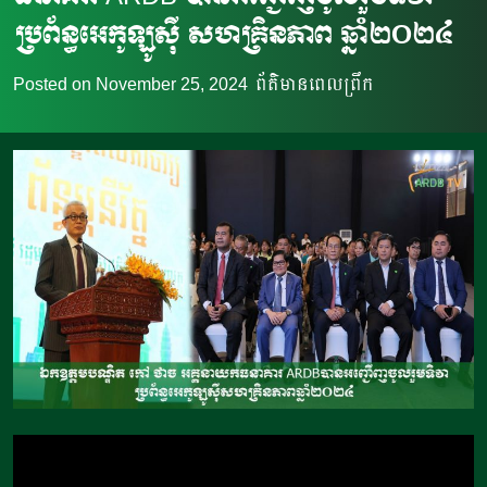
ប្រព័ន្ធអេកូឡូស៊ី សហគ្រិនភាព ឆ្នាំ២០២៤
Posted on
November 25, 2024
ព័ត៌មានពេលព្រឹក