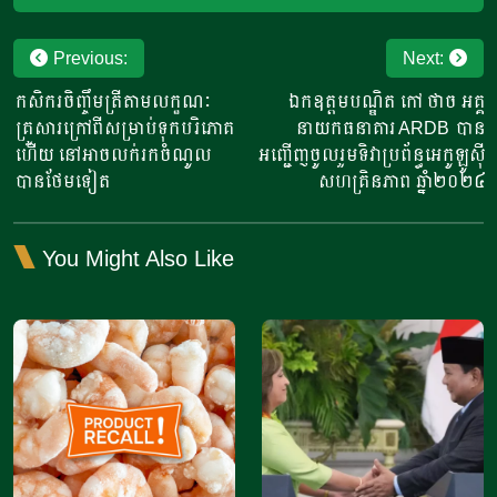
Post
Previous:
Next:
navigation
កសិករចិញ្ចឹមត្រីតាមលក្ខណៈ
ឯកឧត្តមបណ្ឌិត កៅ ថាច អគ្គ
គ្រួសារក្រៅពីសម្រាប់ទុកបរិភោគ
នាយកធនាគារ ARDB បាន
ហើយ នៅអាចលក់រកចំណូល
អញ្ជើញចូលរួមទិវាប្រព័ន្ធអេកូឡូស៊ី
បានថែមទៀត
សហគ្រិនភាព ឆ្នាំ២០២៤
You Might Also Like