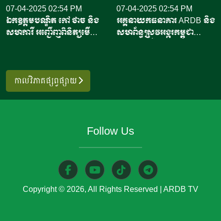
បានបញ្ជាក់ថា កិច្ចព្រមព្រៀង
07-04-2025 02:54 PM
ឥណ្ឌូណេស៊ី បានចេញផ្សាយថា
07-04-2025 02:54 PM
ឯកឧត្តមបណ្ឌិត កៅ ថាច និង
អគ្គនាយកធនាគារ ARDB និង
នេះអនុញ្ញាតឱ្យកុងតឺន័ររាប់ពាន់
កិច្ចព្រមព្រៀងធ្វើឡើងក្នុងដំណើរ
សហការី អញ្ជើញពិនិត្យមើល
សហព័ន្ធស្រូវអង្ករកម្ពុជា
គ្រឿងដឹកបង្គារឥណ្ឌូណេស៊ី ដែល
ទស្សនកិច្ចរបស់ប្រធានាធិបតីប៉េរូ
កន្លែងប្រមូលទិញចន្ទីខេត្ត
អញ្ជើញចុះសួរសុខទុក្ខ និង
កំពុងធ្វើដំណើរទៅកាន់សហរដ្ឋ
លោកស្រី ឌីណា បូលួតេ (Dina
កំពង់ចាម និងទីលានហាលចន្ទី
សំណេះសំណាលជាមួយបង
អាម៉េរិក អាចចូលចតបាន បើ
Boluarte) ដែលត្រូវបាន
ដ៏ធំមួយនៅស្រុកសន្ទុក ខេត្ត
ប្អូននាយទាហានកងពលតូច
ទោះបីជាបទប្បញ្ញត្តិនាំចូលថ្មីនឹង
ស្វាគមន៍ដោយក្រុម
កំពង់ធំ
អន្តរាគមន៍លេខ៨
កាលវិភាគផ្សព្វផ្សាយ
ចូលជាធរមាននៅចុងខែតុលា
តន្រ្តីកងកិត្តិយស នៅឯវិមាន
ឆ្នាំ២០២៥នេះ។ លោកស្រីបាន
ប្រធានាធិបតី ក្នុងរដ្ឋធានី
និយាយទៀតថា រដ្ឋបាលចំណី
ឥណ្ឌូណេស៊ី។ ប្រធានាធិបតី
អាហារ និងឱសថ របស់សហរដ្ឋ
ឥណ្ឌូណេស៊ី​​ លោក ប្រាបូវូស
Follow Us
អាម៉េរិកបានផ្តល់ការលើកលែង
ស៊ូប៊ីយ៉ាន់តូ (Prabowo
ពិសេសសម្រាប់កុងតឺន័រដឹកបង្គា
Subianto) បានមានប្រសាន៍ថា
រាប់ពាន់គ្រឿង ដែលនឹងទៅដល់
មេដឹកនាំទាំងនេះបានធ្វើជាសាក្សី
សហរដ្ឋអាម៉េរិក នៅចុងខែតុលា​
ក្នុងការចុះហត្ថលេខាលើកិច្ចព្រម
Copyright © 2026, All Rights Reserved
|
ARDB TV
ឬដើមវិច្ឆិកា។ ការនាំចូលថ្មីនេះ
ព្រៀងពាណិជ្ជកម្ម ហៅថា កិច្ច
ត្រូវស្ថិតក្រោមការឃ្លាំមើលយ៉ាង
ព្រមព្រៀងភាពជាដៃគូសេដ្ឋកិច្ច