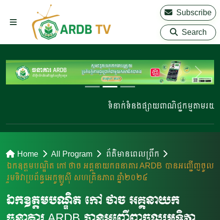
Subscribe
Search
ទំនាក់ទំនងផ្សាយពាណិជ្ជកម្មតាមរយៈ 
Home
All Program
ព័ត៌មានពេលព្រឹក
ឯកឧត្តមបណ្ឌិត កៅ ថាច អគ្គនាយកធនាគារ ARDB បានអញ្ជើញចូល
រួមទិវាប្រព័ន្ធអេកូឡូស៊ី សហគ្រិនភាព ឆ្នាំ២០២៤
ឯកឧត្តមបណ្ឌិត កៅ ថាច អគ្គនាយក
ធនាគារ ARDB បានអញ្ជើញចូលរួមទិវា