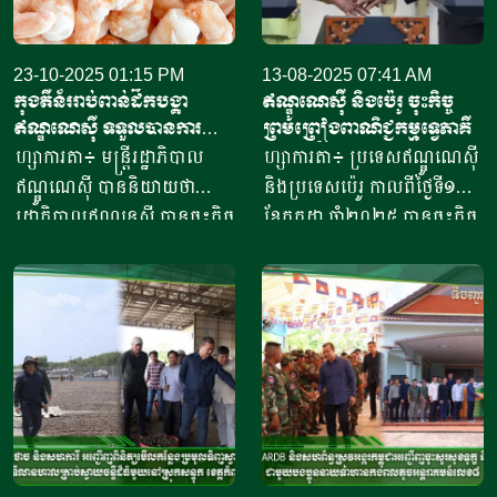
23-10-2025 01:15 PM
13-08-2025 07:41 AM
កុងតឺន័ររាប់ពាន់ដឹកបង្គា​
ឥណ្ឌូណេស៊ី និងប៉េរូ ចុះកិច្ច
ឥណ្ឌូណេស៊ី​ ទទួលបានការ
ព្រមព្រៀងពាណិជ្ជកម្មទ្វេភាគី
អនុញ្ញាតនាំ​ចូល​ទីផ្សារអាម៉េរិក
ហ្សាការតា៖ មន្ត្រីរដ្ឋាភិបាល
ហ្សាការតា៖ ប្រទេសឥណ្ឌូណេស៊ី
ឥណ្ឌូណេស៊ី បាននិយាយថា
និងប្រទេសប៉េរូ កាលពីថ្ងៃទី១១
រដ្ឋាភិបាលឥណ្ឌូនេស៊ី បានចុះកិច្ច
ខែកក្កដា ឆ្នាំ២០២៥ បានចុះកិច្ច
ព្រមព្រៀងជាមួយរដ្ឋបាលចំណី
ព្រមព្រៀងពាណិជ្ជកម្ម ក្នុងពេល
អាហារ និងឱសថសហរដ្ឋ
មេដឹកនាំប្រទេសទាំងពីរបានជួប
អាម៉េរិក ដើម្បីចាប់ផ្តើមដំណើរ
ប្រជុំគ្នានៅទីក្រុងហ្សាកាតា
ការនាំចេញឡើងវិញ នូវ
បន្ទាប់ពីប្រធានាធិបតីអាមេរិក
ផលិតផលបង្គាឥណ្ឌូនេស៊ីទៅកាន់
លោក ដូណាល់ ត្រាំ (Donald
សហរដ្ឋអាម៉េរិក។ ប្រធានទី
Trump) បានកំណត់អត្រា
ភ្នាក់ងារគ្រប់គ្រង និងត្រួតពិនិត្យ
ពន្ធ១៩ភាគរយលើការនាំចូលពី
គុណភាពផលិតផលសមុទ្រ និង
ប្រទេសឥណ្ឌូណេស៊ី។ សារ
នេសាទរបស់ប្រទេសឥណ្ឌូណេស៊ី
ព័ត៌មាន ហ្សាកាតា ប៉ុស្ត្តិ៍ របស់