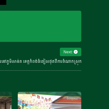
Next:
នៅភូមិសាន់គ ខេត្តកំពង់ធំចៀសផុតពីការចំណាកស្រុក