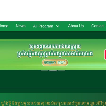
Home
News
About Us
Contact
All Program
ឃ្លាំងថ្មី និងឡសម្ងួតរបស់អេមរុរ៉ាយស៍នៅស្រុកកោះញែកខេត្តមណ្ឌលគិរីជ