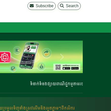
Subscribe
Search
ទំនាក់ទំនងផ្សាយពាណិជ្ជកម្មតាមរយៈ 023 220 810 | 02
ួយប្រមូលទិញទាំងស្រូវសើមនិងស្ងួតភ្លាមៗពីកសិករ