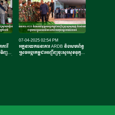
07-04-2025 02:54 PM
ការី
អគ្គនាយកធនាគារ ARDB និងសហព័ន្ធ
លទិញ
ស្រូវអង្ករកម្ពុជាអញ្ជើញចុះសួរសុខទុក្ខ
ចន្ទីដ៏
និងសំណេះសំណាលជាមួយបងប្អូននាយ
ំ
ទាហានកងពលតូចអន្តរាគមន៍លេខ៨