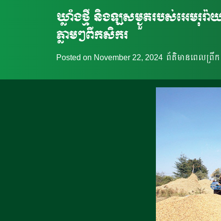
ឃ្លាំងថ្មី និងឡសម្ងួតរបស់អេមរុ
ភ្លាមៗពីកសិករ
Posted on
November 22, 2024
ព័ត៌មានពេលព្រឹក