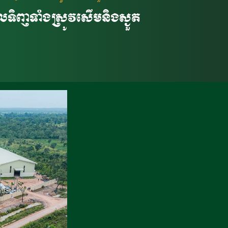
ូលទិញទាំងស្រូវសើមនិងស្ងួត