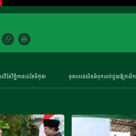
ពីខែវិច្ឆិកាដល់ខែមិថុនា
មុខរបរផលិតអំបុកលក់ជួយឱ្យកសិករ