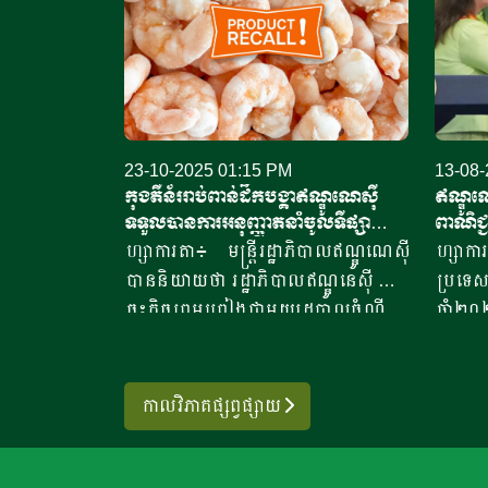
23-10-2025 01:15 PM
13-08-
កុងតឺន័ររាប់ពាន់ដឹកបង្គា​ឥណ្ឌូណេស៊ី​
ឥណ្ឌូណេ
ទទួលបានការអនុញ្ញាតនាំ​ចូល​ទីផ្សា
ពាណិជ្ជ
រអាម៉េរិក
ហ្សាការតា៖ មន្ត្រីរដ្ឋាភិបាលឥណ្ឌូណេស៊ី
ហ្សាក
បាននិយាយថា រដ្ឋាភិបាលឥណ្ឌូនេស៊ី បាន
ប្រទេស
ចុះកិច្ចព្រមព្រៀងជាមួយរដ្ឋបាលចំណី
ឆ្នាំ
អាហារ និងឱសថសហរដ្ឋអាម៉េរិក ដើម្បី
ពាណិជ្
ចាប់ផ្តើមដំណើរការនាំចេញឡើងវិញ នូវ
ទាំងពីរ
ផលិតផលបង្គាឥណ្ឌូនេស៊ីទៅកាន់សហរដ្ឋ
បន្ទាប
កាលវិភាគផ្សព្វផ្សាយ
អាម៉េរិក។ ប្រធានទីភ្នាក់ងារគ្រប់គ្រង និង
ដូណាល
ត្រួតពិនិត្យគុណភាពផលិតផលសមុទ្រ
កំណត់អ
និងនេសាទរបស់ប្រទេសឥណ្ឌូណេស៊ី បាន
ចូលពីប