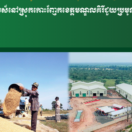
រ៉ាយស៍នៅស្រុកកោះញែកខេត្តមណ្ឌលគិរីជួយប្រម