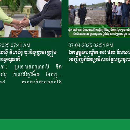
2025 07:41 AM
07-04-2025 02:54 PM
ស៊ី និងប៉េរូ ចុះកិច្ចព្រមព្រៀង
ឯកឧត្តមបណ្ឌិត កៅ ថាច និងសហ
កម្មទ្វេភាគី
អញ្ជើញពិនិត្យមើលកន្លែងប្រមូ
ចន្ទីខេត្តកំពង់ចាម និងទីលានហាល
ារតា៖ ប្រទេសឥណ្ឌូណេស៊ី និង
ធំមួយនៅស្រុកសន្ទុក ខេត្តកំពង់ធ
ប៉េរូ កាលពីថ្ងៃទី១១ ខែកក្កដា
២០២៥ បានចុះកិច្ចព្រមព្រៀង
ជកម្ម ក្នុងពេលមេដឹកនាំប្រទេស
បានជួបប្រជុំគ្នានៅទីក្រុងហ្សាកាតា
់ពីប្រធានាធិបតីអាមេរិក លោក
់ ត្រាំ (Donald Trump) បាន
ត្រាពន្ធ១៩ភាគរយលើការនាំ
្រទេសឥណ្ឌូណេស៊ី។ សារព័ត៌មាន