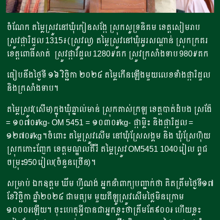
ចំណែក តម្លៃស្រូវនៅឃុំកៀនសង្កែ ស្រុកសូទ្រនិគម ខេត្តសៀមរាប
ស្រូវផ្ការំដួល 1315៛ (ស្រូវល្អ) តម្លៃស្រូវនៅឃុំអូរសណ្ដាន់ ស្រុកក្រគរ
ខេត្តពោធិ៍សាត់ ស្រូវផ្ការំដួល 1280៛/គក ស្រូវក្រសាំងទាប 980៛/គក
ធៀបនឹងថ្ងៃទី ១៦ វិច្ឆិកា ២០២៤ តម្លៃកើនឡើងមួយលេខទាំងផ្ការំដួល
និងក្រសាំងទាប។​
តម្លៃស្រូវ(សើម)ក្នុងឃុំឆ្នាល់មាន់ ស្រុកគាស់ក្រឡ ខេត្តបាត់ដំបង ស្រង៉ែ
= ១០៧០៛/kg- OM 5451 = ១០៣០៛/kg- ផ្កាម្លិះ និងផ្ការំដួល =
១២៧០៛/kg។ចំពោះ តម្លៃស្រូវសើម នៅឃុំស្រែសង្គម និង ឃុំស្រែហ៊ុយ
ស្រុកកោះញែក ខេត្តមណ្ឌលគីរី តម្លៃស្រូវ OM5451 1040រៀល ពូជ
ចម្រុះ950រៀល(ចំនួនច្រើន)។
សម្រាប់ ឯកឧត្តម ឃឹម ហ្វីណង់ អ្នកនាំពាក្យបញ្ជាក់ថា គិតត្រឹមថ្ងៃទី១៧
ខែវិច្ឆិកា ឆ្នាំ២០២៤ ជាមធ្យម មួយគីឡូស្រូវសើមថ្លៃមិនក្រោម
១០០០៛ឡើយ។ ចុះហេតុអ្វីបានជាអ្នកខ្លះថាត្រឹមតែ៩០០៛ ហើយខ្លះ