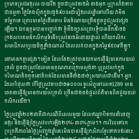
ប្រភេទស្រូវអង្ករស-បាយរឹង ដូចជាស្រូវនាងអំ នាងអុក ឬក្រសាំងទាប
ជាធម្មតា ថ្លៃតែងស្ថិតក្នុងរង្វង់៩០០៛ជារៀងរាល់ឆ្នាំទៅហើយ វាមិន
ចម្លែកទេ ព្រោះមានថ្លៃដើមទាប មិនចំណាយច្រើនដូចពូជស្រូវផ្សេង
ឡើយ។ ឯកឧត្តមបាន​បញ្ជាក់ថា ខ្ញុំដឹងច្បាស់ព្រោះខ្ញុំបានដឹកនាំចង
ក្រងសហគមន៍កសិកម្មទំនើបស្រូវនាងអំដោយផ្ទាល់ ហើយកសិករ
សមាជិកសប្បាយចិត្តខ្លាំងណាស់ ដែលលក់បានក្នុងតម្លៃ៩៥០៛/គីឡូ។
នៅមានកត្តាផ្សេងៗទៀត ដែលតែងត្រូវបានយកមកធ្វើឱ្យមានការយល់
ច្រលំ ដូចជាស្រូវដែលមានគុណភាពក្រោមស្តង់ដា ឬស្រូវលក់ក្នុង
បរិមាណតិចតួចនៅតំបន់ដែលមានទីតាំងដាច់ស្រយាលជាដើម។ អ្នក
ដែលបំផុសថា បើថ្លៃស្រូវទាបជាង១០០០៛ ទូរស័ព្ទទៅលេខ1289 មាន
ចេតនាធ្វើឱ្យមានការយល់ច្រលំ ច្រើនជាងចង់ផ្តល់ព័ត៌មានពិតជួយដល់
កសិករយើង។
ថ្លៃស្រូវឆ្នាំ២០២៣គឺជាករណីពិសេសមួយ ដែលឥណ្ឌាបិទការនាំចេញ
អង្ករ និងធ្វើឱ្យថ្លៃស្រូវហក់ឡើង២០%-៣០%ភ្លាមៗ។ ការវិលទៅរក
ប្រក្រតីភាពនៃថ្លៃស្រូវក្នុងឆ្នាំនេះមិនបានធ្វើឱ្យកសិករខ្មែរខាតបង់នោះ