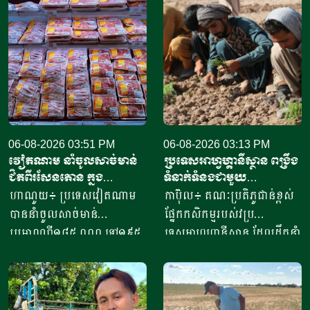
06-08-2026 03:51 PM
06-08-2026 03:13 PM
វៀតណាម នាំចូលសាច់មាន់
ប្រទេសអាហ្វហ្គានីស្ថាន ពង្រឹង
ជិតពីរសែនតោន ក្នុង
ទំនាក់ទំនងជាមួយ
ឆមាសទី១ ដោយភាគច្រើននាំ
ប្រទេសម៉ុលដូវ៉ា ដើម្បីជំរុញ
ហាណូយ៖ ប្រទេសវៀតណាម
កាប៊ុល៖ គណៈប្រតិភូជាន់ខ្ពស់
ចូលពីអាម៉េរិក
កិច្ចសហប្រតិបត្តិការផ្នែក
បាននាំចូលសាច់មាន់
ផ្នែកកសិកម្មរបស់វប្រ
វិទ្យាសាស្ត្រ និងកសិកម្ម
ប្រមាណពី១៨៥ ០០០ ទៅ១៩៥
ទេសអាហ្វហ្គានីស្ថាន ដែលដឹកនាំ
០០០តោន នៅក្នុងឆមាសទី១ នៃ
ដោយអនុរដ្ឋមន្ត្រី លោក សាដៀ
ឆ្នាំ២០២៦នេះ ដោយក្នុងនោះការ
អាហ្សាម អូសម៉ានី (Sadr Azam
នាំចូលពីសហរដ្ឋអាម៉េរិក មាន
Osmani) បានទៅបំពេញទស្សន
រហូតដល់ជិត៦២ភាគរយនៃ
កិច្ចនៅប្រទេសម៉ុលដូវ៉ា ចាប់ពី