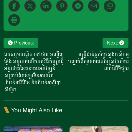
Post
Previous:
Next:
navigation
ឯកឧត្តមបណ្ឌិត កៅ ថាច អញ្ជើញ
មន្រ្តីជាន់ខ្ពស់ក្រសួងកសិកម្ម
ថ្លែងសុន្ទរកថាបើកកម្មវិធីកិច្ចប្រជុំ
បញ្ជាក់ពីស្ថានភាពតម្លៃស្រូវកសិករ
អន្តរជាតិនៃធនាគារអភិវឌ្ឍន៍
លក់លើទីផ្សារ
សម្រាប់តំបន់ឡាទីនអាមេរិក
-តំបន់ខារីប៊ែន និងតំបន់អាស៊ីប៉ា
ស៊ីហ្វិក
You Might Also Like