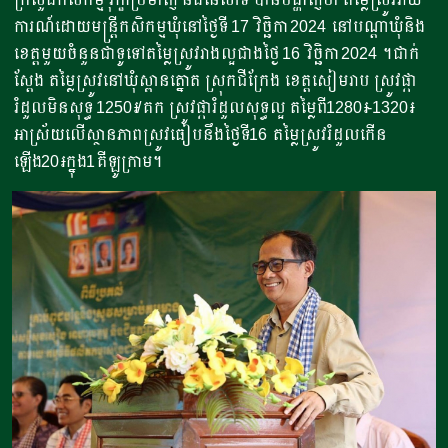
ការណ៍ដោយមន្រ្តីកសិកម្មឃុំនៅថ្ងៃទី 17 វិច្ឆិកា 2024 នៅបណ្តាឃុំនិង
ខេត្តមួយចំនួនជាទូទៅតម្លៃស្រូវរាងល្អជាងថ្ងៃ 16 វិច្ឆិកា 2024 ។ជាក់
ស្តែង តម្លៃស្រូវនៅឃុំស្ពានត្នោត ស្រុកជីក្រែង​ ខេត្តសៀមរាប ស្រូវផ្កា
រំដួលមិនសុទ្ធ 1250៛/គក ស្រូវផ្ការំដួលសុទ្ធល្អ តម្លៃពី1280៛-1320៛
អាស្រ័យ​លើស្ថានភាពស្រូវធៀបនឹងថ្ងៃទី16 តម្លៃស្រូវរំដួលកើន
ឡើង20៛ក្នុង1គីឡូក្រាម។​