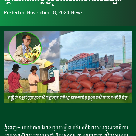
Posted on
November 18, 2024
News
ភ្នំពេញ៖ យោងតាម​ ឯកឧត្តមបណ្ឌិត យ៉ង សាំងកុមារ រដ្ឋលេខាធិការ
ក្រសួងកសិកម្ម រុក្ខាប្រមាញ់ និងនេសាទ បានបង្ហាញថា ​តម្លៃស្រូវរាយ