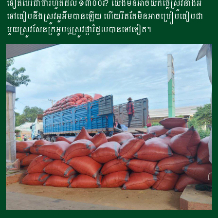
ទៀតបែរជាថារហូតដល់ ១៣០០៛? យើងមិនអាចយកថ្លៃស្រូវនាងអំ
ទៅធៀបនឹងស្រូវអូអឹមបានឡើយ ហើយរឹតតែមិនអាចប្រៀបធៀបជា
មួយស្រូវសែនក្រអូបឬស្រូវផ្ការំដួលបានទៅទៀត។