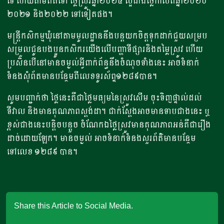
ទេ ហើយតាមពិតទៅ ថ្លៃស្រូវឆ្នាំ២០២៤ ល្អជាងថ្លៃកាលពីឆ្នាំ២០២០
២០២១ និង២០២២ ទៅទៀតផង។
មន្រ្តីកសិកម្មឃុំនៅតាមមូលដ្ឋាននឹងបន្តយកចិត្តទុកដាក់ជួយសម្រប
សម្រួលជូនបងប្អូនកសិករយើងលើបញ្ហាទីផ្សារនិងតម្លៃស្រូវ ហើយ
ប្រសិនបើនៅមានចម្ងល់អ្វីពាក់ព័ន្ធនឹងចំណុចទាំងនេះ អាចទំនាក់
ទំនងសុំព័តមានបន្ថែមពីលេខទូរស័ព្ទ១២៨៩បាន។
សូមបញ្ជាក់ថា ថ្លៃនេះគឺជាថ្លៃមធ្យមនៃស្រូវសើម ចុះទិញផ្ទាល់ដល់
ទីវាល និងមានគុណភាពស្តង់ដា។ ជាក់ស្តែងអាចមានទាបជាងនេះ ឬ
ខ្ពស់ជាងនេះបន្តិចបន្តួច ចំណែកឯថ្លៃស្រូវមានគុណភាពអន់គឺជារឿង
ដាច់ដោយឡែក។ មានចម្ងល់ អាចទំនាក់ទំនងសួរព័ត៌មានបន្ថែម
ទៅលេខ ១២៨៩ បាន។
Share this Article to Social Media.