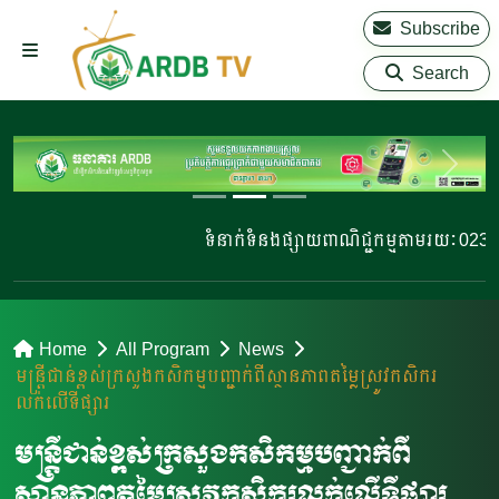
Subscribe
Search
ទំនាក់ទំនងផ្សាយពាណិជ្ជកម្មតាមរយៈ 023 220
Home
All Program
News
មន្រ្តីជាន់ខ្ពស់ក្រសួងកសិកម្មបញ្ជាក់ពីស្ថានភាពតម្លៃស្រូវកសិករ
លក់លើទីផ្សារ
មន្រ្តីជាន់ខ្ពស់ក្រសួងកសិកម្មបញ្ជាក់ពី
ស្ថានភាពតម្លៃស្រូវកសិករលក់លើទីផ្សារ