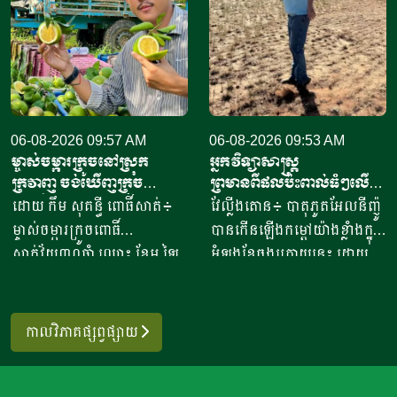
បរិមាណនាំចូលសរុប។ ការនាំ
ថ្ងៃទី២ ដល់ទី៧ ខែសីហា
ចូលនេះ មានតម្លៃទឹកប្រាក់
ឆ្នាំ២០២៦ ដើម្បីពង្រឹងកិច្ចសហ
ប្រមាណពី១៩០ ទៅ២០៥លាន
ប្រតិបត្តិការរវាងប្រទេសទាំងពីរ
ដុល្លារ ខណៈពេលការនាំចូល
លើវិស័យស្រាវជ្រាវវិទ្យាសាស្ត្រ
សាច់ និងគ្រឿងក្នុង បានកើន
បច្ចេកវិទ្យាកសិកម្មទំនើប និងការ
ឡើងពី២៦ ទៅ៣៧,៦ភាគរយ
06-08-2026 09:57 AM
គ្រប់គ្រងសត្វល្អិតចង្រៃ។
06-08-2026 09:53 AM
ម្ចាស់ចម្ការក្រូចនៅស្រុក
អ្នកវិទ្យាសាស្ត្រ
ប្រៀបធៀបនឹងរយៈពេលដូចគ្នា
មន្ត្រីអាហ្វហ្គានីស្ថានមានបំណង
ក្រវាញ ចង់ឃើញក្រូច
ព្រមានពីផលប៉ះពាល់ធំៗលើ
កាលពីឆ្នាំ២០២៥។ សមាគម
ប្រើប្រាស់ជំនាញ និងបទ
ពោធិ៍សាត់មានម៉ាកសម្គាល់
ប្រទេសនូវែលសេឡង់ ទោះបី
ដោយ កឹម សុគន្ធី ពោធិ៍សាត់៖
វែល្លីងតោន៖ បាតុភូតអែលនីញ៉ូ
បសុសត្វបានឱ្យដឹងថា ការកាត់
ពិសោធន៍របស់អឺរ៉ុប ដើម្បីពង្រឹង
សមូហភាព
មិនទាន់កើតឡើងក៏ដោយ
ម្ចាស់ចម្ការក្រូចពោធិ៍
បានកើនឡើងកម្ដៅយ៉ាងខ្លាំងក្នុង
បន្ថយពន្ធគយក្រោមពាណិជ្ជកម្ម
សមត្ថភាពស្រាវជ្រាវរបស់ខ្លួន
សាត់វ័យ៣០ឆ្នាំ ឈ្មោះ ខែម ឡៃ
អំឡុងខែចុងក្រោយនេះ ដោយ
សេរី បានបង្កើនសមត្ថភាពប្រកួត
និងលើកកម្ពស់ការអភិវឌ្ឍ
ស៊ីម រស់នៅភូមិរវាង ឃុំសំរោង
ក្រុមអ្នកវិទ្យាសាស្ត្រលើកឡើងថា
ប្រជែងនៃសាច់បក្សីនាំចូលទាំង
កសិកម្មប្រកបដោយចីរភាព
ស្រុកក្រវាញ ខេត្តពោធិ៍សាត់ បាន
ប្រទេសនូវែលសេឡង់ អាចនឹង
នោះ។ សាច់ភ្លៅមាន់បង្កក នៅតែ
តាមរយៈគម្រោងរួមគ្នា។ ក្នុង
អះអាងថា ទីផ្សារក្រូចពោធិ៍សាត់
ចាប់ផ្តើមជួបប្រទះផលប៉ះពាល់
ជាមុខទំនិញនាំចូលធំបំផុត ដែល
កាលវិភាគផ្សព្វផ្សាយ
ដំណើរទស្សនកិច្ចនេះដែរ
របស់កម្ពុជា នៅតែរក្សាបានស្ថិរ
កាន់តែច្រើនឡើងចាប់ពីរដូវ
មានបរិមាណពី១៣០ ០០០
មន្ត្រីអាហ្វហ្គានីស្ថាននឹងជួប
ភាព ដោយសារមានតម្រូវការ
រំហើយ ខណៈពេលលំនាំអាកាស
ទៅ១៤០ ០០០តោន ឬត្រូវជា
ពិភាក្សាជាមួយភាគីម៉ុលដូវ៉ា អំពី