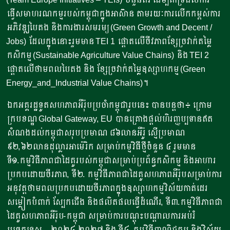
ធ្វើសមាហរណកម្មរបស់កម្ពុជាក្នុងអាស៊ាន តាមរយៈការលើកកម្ពស់ការ
អភិវឌ្ឍបៃតង និងការងារសមរម្យ (Green Growth and Decent /
Jobs) ដែលក្នុងនោះរួមមាន TEI 1 ផ្តោតលើចីវភាពខ្សែច្រវាក់តម្លៃ
កសិកម្ម (Sustainable Agriculture Value Chains) និង TEI 2
ផ្តោតលើថាមពលបៃតង និង ខ្សែច្រវាក់តម្លៃឧស្សាហកម្ម (Green
Energy_and_Industrial Value Chains)។
ឯកអគ្គរដ្ឋទូតសហភាពអឺរ៉ុបប្រចាំកម្ពុជារូបនេះ បានបន្តថា៖ ក្រោម
ក្របខណ្ឌ Global Gateway, EU បានគ្រោងផ្តល់ហិរញ្ញប្បទានឥត
សំណងដល់កម្ពុជាសរុបប្រមាណ ៨៦លានអឺរ៉ូ ស្មើប្រមាណ
៩២,៦២លានដុល្លារអាម៉េរិក សម្រាប់កម្មវិធីថ្មីចំនួន ៤ រួមមាន
ទី១.កម្មវិធីភាពជាដៃគូរបស់កម្ពុជាសម្រាប់ប្រព័ន្ធកសិកម្ម និងអាហារ
ប្រកបដោយចីរភាព, ទី២. កម្មវិធីភាពជាដៃគូសហភាពអឺរ៉ុបសម្រាប់ការ
អនុវត្តថាមពលប្រកបដោយចីរភាពក្នុងឧស្សាហកម្មវិស័យកាត់ដេរ
សម្លៀកបំពាក់ ស្បែកជើង និងផលិតផលធ្វើដំណើរ, ទី៣.កម្មវិធីភាពជា
ដៃគូសហភាពអឺរ៉ុប-កម្ពុជា សម្រាប់ការបណ្ដុះបណ្ដាលការអប់រំ
បច្ចេកទេស – ២០២៤-២០២៧ និង ទី៤. កម្មវិធីពាណិជ្ជកម្ម និងវិស័យ