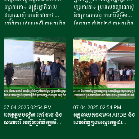
អនុញ្ញាតនាំ​ចូល​ទីផ្សារអាម៉េរិក
ហ្សាការតា៖ មន្ត្រីរដ្ឋាភិបាល
ហ្សាការតា៖ ប្រទេសឥណ្ឌូណេស៊ី
ឥណ្ឌូណេស៊ី បាននិយាយថា
និងប្រទេសប៉េរូ កាលពីថ្ងៃទី១១
រដ្ឋាភិបាលឥណ្ឌូនេស៊ី បានចុះកិច្ច
ខែកក្កដា ឆ្នាំ២០២៥ បានចុះកិច្ច
ព្រមព្រៀងជាមួយរដ្ឋបាលចំណី
ព្រមព្រៀងពាណិជ្ជកម្ម ក្នុងពេល
អាហារ និងឱសថសហរដ្ឋ
មេដឹកនាំប្រទេសទាំងពីរបានជួប
អាម៉េរិក ដើម្បីចាប់ផ្តើមដំណើរ
ប្រជុំគ្នានៅទីក្រុងហ្សាកាតា
ការនាំចេញឡើងវិញ នូវ
បន្ទាប់ពីប្រធានាធិបតីអាមេរិក
ផលិតផលបង្គាឥណ្ឌូនេស៊ីទៅកាន់
លោក ដូណាល់ ត្រាំ (Donald
សហរដ្ឋអាម៉េរិក។ ប្រធានទី
Trump) បានកំណត់អត្រា
ភ្នាក់ងារគ្រប់គ្រង និងត្រួតពិនិត្យ
ពន្ធ១៩ភាគរយលើការនាំចូលពី
គុណភាពផលិតផលសមុទ្រ និង
ប្រទេសឥណ្ឌូណេស៊ី។ សារ
នេសាទរបស់ប្រទេសឥណ្ឌូណេស៊ី
ព័ត៌មាន ហ្សាកាតា ប៉ុស្ត្តិ៍ របស់
បានបញ្ជាក់ថា កិច្ចព្រមព្រៀង
07-04-2025 02:54 PM
ឥណ្ឌូណេស៊ី បានចេញផ្សាយថា
07-04-2025 02:54 PM
ឯកឧត្តមបណ្ឌិត កៅ ថាច និង
អគ្គនាយកធនាគារ ARDB និង
នេះអនុញ្ញាតឱ្យកុងតឺន័ររាប់ពាន់
កិច្ចព្រមព្រៀងធ្វើឡើងក្នុងដំណើរ
សហការី អញ្ជើញពិនិត្យមើល
សហព័ន្ធស្រូវអង្ករកម្ពុជា
គ្រឿងដឹកបង្គារឥណ្ឌូណេស៊ី ដែល
ទស្សនកិច្ចរបស់ប្រធានាធិបតីប៉េរូ
កន្លែងប្រមូលទិញចន្ទីខេត្ត
អញ្ជើញចុះសួរសុខទុក្ខ និង
កំពុងធ្វើដំណើរទៅកាន់សហរដ្ឋ
លោកស្រី ឌីណា បូលួតេ (Dina
កំពង់ចាម និងទីលានហាលចន្ទី
សំណេះសំណាលជាមួយបង