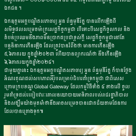
ឯកជន ។
ឯកឧត្តមអគ្គបណ្ឌិតសភាចារ្យ អូន ព័ន្ធមុនីរ័ត្ន បានលើកឡើងពី
សមិទ្ធផលសម្រេចម៉ាក្រូសេដ្ឋកិច្ចកម្ពជា បើទោះបីសេដ្ឋកិច្ចសកល និង
តំបន់ប្រឈមនឹងភាពមិនប្រាកដប្រជាខ្ពស់ក្ដី សេដ្ឋកិច្ចកម្ពុជានៅតែ
បន្តនិនាការកើនឡើង ដែលត្រូវបានរំពឹងថា មានការកើនឡើង
៥,៦ភាគរយ ក្នុងឆ្នាំ២០២៣ ហើយបានព្យាករណ៍ថា នឹងកើនឡើង
៦,៦ភាគរយក្នុងឆ្នាំ២០២៤។
ជាមួយគ្នានេះ ឯកឧត្តមអគ្គបណ្ឌិតសភាចារ្យ អូន ព័ន្ធមុនីរ័ត្ន ក៏បានថ្លែង
អំណរគុណដល់សហភាពអឺរ៉ុបសម្រាប់ជំហរគាំទ្រកម្ពុជា ជាពិសេស
ក្រោមក្របខណ្ឌ Global Gateway ដែលកម្មវិធីទាំង ៤ ខាងលើ ចូល
រួមគាំទ្រដល់របៀបវារៈគោលនយោបាយអាទិភាពរបស់រាជរដ្ឋាភិបាល
និងសង្ឃឹមយ៉ាងមុតមាំថានឹងអាចសម្រេចបានជោគជ័យតាមផែនការ
ដែលបានគ្រោងទុក៕