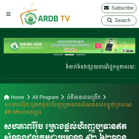
Subscribe
Search
ទំនាក់ទំនងផ្សាយពាណិជ្ជកម្មតាមរយៈ 02
Home
All Program
ព័ត៌មានពេលព្រឹក
សហភាពរឺរ៉ុប គ្រោងផ្តល់ហិរញ្ញប្បទានឥតសំណងដល់កម្ពុជាប្រមាណ
៩២.៦២លានដុល្លារ
សហភាពរឺរ៉ុប គ្រោងផ្តល់ហិរញ្ញប្បទានឥត
សំណងដល់កម្ពុជាប្រមាណ ៩២.៦២លាន