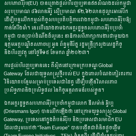
សហភាពរឺរ៉ុប(EU) បានគ្រោងផ្តល់ហិរញ្ញប្បទានឥតសំណងដល់កម្ពុជា
សរុបប្រមាណ ៨៦លានអឺរ៉ូ ស្មើប្រមាណ ៩២,៦២លានដុល្លារអាម៉េរិក
ដើម្បីបន្តលើកកម្ពស់កិច្ចសហប្រតិបត្តិការរវាងកម្ពុជា-សហភាពអឺរ៉ុបឱ្យ
កាន់តែរឹងមាំ។ នេះបើយោងតាមឯកអគ្គរដ្ឋទូតសហភាពអឺរ៉ុបប្រចាំ
កម្ពុជា បានប្រាប់ដំណឹងដ៏ល្អនេះ នាឱកាសពិភាក្សាការងារជាមួយឯក
ឧត្តមអគ្គបណ្ឌិតសភាចារ្យ អូន ព័ន្ធមុនីរ័ត្ន រដ្ឋមន្រ្តីក្រសួងសេដ្ឋកិច្ច
និងហិរញ្ញវត្ថុ នៅថ្ងៃទី១៥ ខែមករា ឆ្នាំ២០២៣។
ការផ្តល់ហិរញ្ញប្បទាននេះ គឺស្ថិតនៅក្រោមក្របខណ្ឌ Global
Gateway ដែលជាយុទ្ធសាស្រ្តថ្មីរបស់ EU ក្នុងគោលបំណងកៀរគរការ
វិនិយោគបន្ថែមសម្រាប់ប្រទេសជាដៃគូ ដើម្បីបង្កើនវិសាលភាព
ប្រសិទ្ធភាពនិងប្រសិទ្ធផល នៃកិច្ចអន្តរាគមន៍របស់ខ្លួន។
ឯកអគ្គរដ្ឋទូតសហភាពអឺរ៉ុបប្រចាំកម្ពុជាលោក ឌីសម៉ាន់ អ៊ូហ្គ
(Driesmans Igor) បានលើកឡើងថា នៅក្រោមយុទ្ធសាស្ត្រ Global
Gateway, ប្រទេសនៅក្នុងតំបន់អឺរ៉ុប និងប្រទេសជាសមាជិក EU
ដែលជារួមហៅថា “Team Europe” បានបង្កើតជាគំនិតផ្តួចផ្តើម
(Team Europe Initiatives – TEIs) ចំនួនពីរ ដើម្បីគាំទ្រដល់ការ