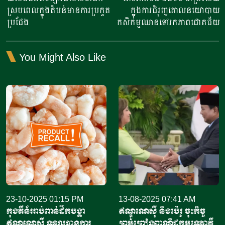
ស្របពេលក្នុងតំបន់មានការប្រកួត
ក្នុងការជំរុញគោលនយោបាយ
ប្រជែង
កសិកម្មឈានទៅរកភាពជោគជ័យ
You Might Also Like
23-10-2025 01:15 PM
13-08-2025 07:41 AM
កុងតឺន័ររាប់ពាន់ដឹកបង្គា​
ឥណ្ឌូណេស៊ី និងប៉េរូ ចុះកិច្ច
ឥណ្ឌូណេស៊ី​ ទទួលបានការ
ព្រមព្រៀងពាណិជ្ជកម្មទ្វេភាគី