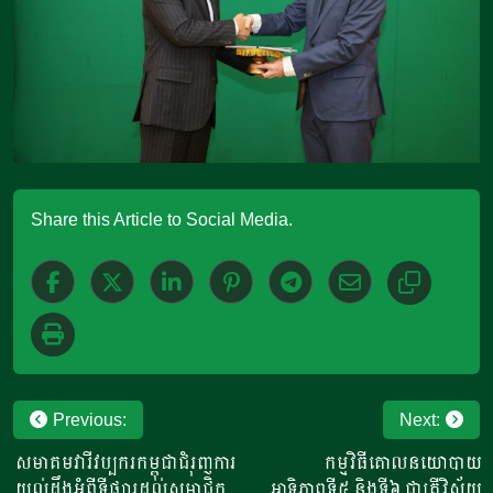
Share this Article to Social Media.
Post
Previous:
Next:
navigation
សមាគមវារីវប្បករកម្ពុជាជំរុញការ
កម្មវិធីគោលនយោបាយ
យល់ដឹងអំពីទីផ្សារដល់សមាជិក
អាទិភាពទី៥ និងទី៦ ជាត្រីវិស័យ