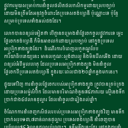
ផ្លូវការមួយសម្រាប់ការនាំចូលផលិតផលកសិកម្មដោយស្របច្បាប់​​
ដោយមិនត្រឹមតែអនុវត្តចំពោះតែប្រទេសតង់ហ្សានី ប៉ុណ្ណោះទេ ប៉ុន្តែ
សម្រាប់ប្រទេសទាំងអស់ផងដែរ។
លោកបានពន្យល់ទៀតថា បើគ្មានគម្រោងនាំផ្លែចេកចូលផ្លូវការទេ ម្លេះ
ផ្លែចេកតង់ហ្សានី​​ ក៏មិនអាចលក់ដោយស្របច្បាប់​ នៅក្នុងប្រទេស
អាហ្វ្រិកខាងត្បូងដែរ។ ដំណើរការបំពេញលក្ខខណ្ឌបែប
ការិយាធិបតេយ្យនេះ មានលក្ខណៈស្តង់ដារល្អ និងមិនរើសអើង​ ដោយ
ពន្យល់អំពីមូលហេតុ ដែលប្រទេសអាហ្រ្វិកខាងត្បូង មិននាំចូល
ផ្លែចេកពីប្រទេសតង់ហ្សានី ក្នុងរយៈពេលជាង២០ឆ្នាំកន្លងមកនេះ។
ផ្ទុយទៅវិញ ការនាំចូលផ្លែចេករបស់អាហ្វ្រិកខាងត្បូង ត្រូវបានគ្រប់គ្រង
ដោយប្រទេសម៉ូសំប៊ិក ដែលមានបរិមាណចំនួន៧៤ភាគរយ​ ស្មើនេងទឹក
ប្រាក់ជាង៤៨លានដុល្លារ ដែលនាំចូលជារៀងរាល់ឆ្នាំ។
ចំណែកការនាំចេញកសិផលរបស់ប្រទេសអាហ្វ្រិកខាងត្បូងវិញ មានទឹក
ប្រាក់សរុប១៣,៧ពាន់លានដុល្លារ ប្រទេសតង់ហ្សានី នាំចេញបាន
ប្រហែល៧៤,៦លានដុល្លារប៉ុណ្ណោះ។ ទន្ទឹមនឹងនេះដែរ នៅក្នុងការនាំ