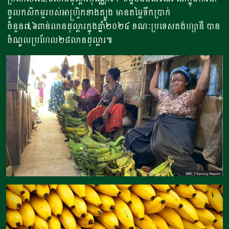
ចូលកសិកម្មរបស់អាហ្រ្វិកខាងត្បូង មានតម្លៃទឹកប្រាក់
ចំនួន៧,៦ពាន់លានដុល្លារក្នុងឆ្នាំ២០២៤ ខណៈប្រទេសតង់ហ្សានី បាន
ចំណូលប្រហែល២៨លានដុល្លារ៕