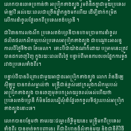
លោកបានចោទប្រកាន់ថា អាហ្រ្វិកខាងត្បូង រួមគំនិតគ្នាជាមួយប្រទេស
ម៉ាឡាវី អស់រយៈពេលជាច្រើនឆ្នាំកន្លងមកហើយ​ ដើម្បីដាក់កម្រិត
លើការនាំចូលផ្លែចេកពីប្រទេសតង់ហ្សានី ។
ជា​វិធានការ​សងសឹក ប្រទេសតង់ហ្សានី​បាន​ហាមប្រាម​ការ​នាំ​ចូល
ផលិតផល​កសិកម្ម​របស់​ប្រទេសអាហ្វ្រិក​ខាង​ត្បូង ​ជា​បណ្ដោះអាសន្ន​
កាលពីថ្ងៃទី២៣ ខែ​មេសា។ ទោះបីជាយ៉ាង​ណា​ក៏​ដោយ បម្រាម​នេះ​ត្រូវ​
បាន​ដក​ចេញវិញ ក្នុងរយៈ​ពេល​ពីរ​ថ្ងៃ​ ​បន្ទាប់​ពី​មាន​ការ​ចរចាផ្នែក​ការ​ទូត​
រវាង​ប្រទេស​ទាំង​ពីរ។
បន្ទាប់ពីបានពិគ្រោះជាមួយអាជ្ញាធរអាហ្រ្វិកខាងត្បូង លោក​ វ៉ានឌីឡេ
ស៊ីឡូបូ បានកត់សម្គាល់ថា មន្ត្រីជាន់ខ្ពស់នៅក្រសួងកសិកម្មរបស់
អាហ្វ្រិកខាងត្បូង​ បានចេញមុខបកស្រាយរួចរាល់អស់ហើយថា​
ប្រទេសតង់ហ្សានី ក៏មិនដែលស្នើសុំនាំផ្លែចេកចូលទីផ្សាររបស់អាហ្វ្រិក
ខាងត្បូងនោះទេ។
លោកបានបន្ថែមថា តាមរយៈជម្លោះដ៏ខ្លីមួយនេះ​ មន្ត្រីមកពីប្រទេស
ទាំងពីរ​ បានចាត់ទុកបញ្ហានេះ​ គឺជាជំហានដ៏សំខាន់មួយ និងជានីតិវិធី