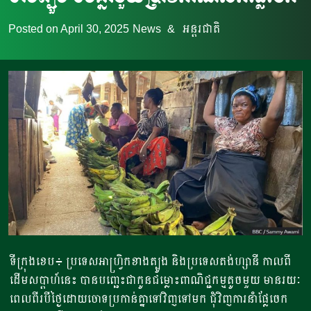
Posted on
April 30, 2025
News
&
អន្តរជាតិ
ទីក្រុងខេប៖​ ប្រទេសអាហ្វ្រិកខាងត្បូង​ និងប្រទេសតង់ហ្សានី​​ កាលពី
ដើមសប្តាហ៍នេះ​ បានបញ្ឆេះជាកូនជម្លោះពាណិជ្ជកម្មតូច​មួយ មានរយៈ
ពេលពីរបីថ្ងៃ​ដោយចោទប្រកាន់គ្នាទៅវិញទៅមក ជុំវិញការនាំផ្លែចេក