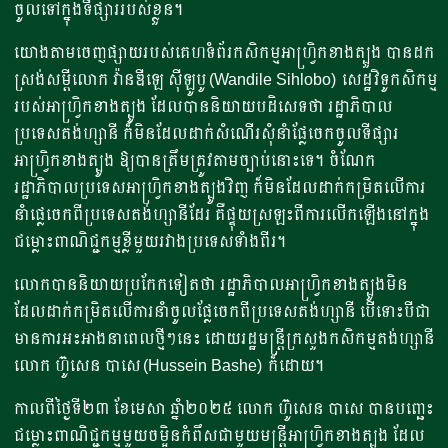
ចូលទៅក្នុងទីផ្សាររបស់ខ្លួន។
យោងតាមចេញផ្សាយរបស់គេហទំព័រកសិកម្មអាហ្វ្រិកខាងត្បួង​ បានដក
ស្រង់សម្តីលោក​ វ៉ានឌីឡេ ស៊ីឡូបូ (Wandile Sihlobo)​ សេដ្ឋវិទូកសិកម្ម
របស់អាហ្វ្រិកខាងត្បូង​ ដែលបាននិយាយបដិសេទថា​​ រដ្ឋាភិបាល
ប្រទេសតង់ហ្សានី​ ក៏មិនដែលដាក់សំណើរសុំនាំផ្លែចេកចូលទីផ្សារ
អាហ្វ្រិកខាងត្បូង ឱ្យបានត្រឹមត្រូវតាមច្បាប់នោះទេ។​​​ ចំណែក
រដ្ឋាភិបាលប្រទេសអាហ្រ្វិកខាងត្បូងវិញ​ ក៏មិនដែលដាក់កម្រិតលើការ
នាំផ្លេចេកពីប្រទេសតង់ហ្សានីដែរ គឺផ្ទុយស្រឡះពីការលើកឡើងនៅក្នុង
ជម្លោះពាណិជ្ជកម្មខ្លីមួយរវាងប្រទេសទាំងពីរ។
លោកបាននិយាយប្រកែកទៀតថា​​ រដ្ឋាភិបាលអាហ្រ្វិកខាងត្បូងមិន
ដែលដាក់កម្រិតលើការនាំចូលផ្លែចេកពីប្រទេសតង់ហ្សានី បើទោះបីជា
មានការអះអាងនាពេលថ្មីៗនេះ ដោយរដ្ឋមន្ត្រីក្រសួងកសិកម្មតង់ហ្សានី
លោក​​ ហ៊ូសេន​​ បាសេ (Hussein Bashe) ក៏ដោយ។
កាលពីថ្ងៃទី២៣​ ខែមេសា​ ឆ្នាំ២០២៥ លោក ហ៊ូសេន​​ បាសេ បានបញ្ឆេះ
ជម្លោះពាណិជ្ជកម្មមួយចម្អិនកំពឹស​ជាមួយមន្ត្រីអាហ្វ្រិកខាងត្បូង ដែល