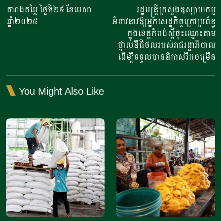
navigation
តារាងតម្លៃ ថ្ងៃទី២៩ ខែមេសា
រដ្ឋមន្ត្រីក្រសួងឧស្សាហកម្ម
ឆ្នាំ២០២៥
អំពាវនាវឱ្យអ្នកសេដ្ឋកិច្ចក្រៅប្រព័ន្ធ​
ក្នុងខេត្តកំពង់ស្ពឺចុះឈ្មោះតាម
ថ្នាលឌីជីថលរបស់រាជរដ្ឋាភិបាល
ដើម្បីទទួលបានឱកាសរីកចម្រើន
You Might Also Like