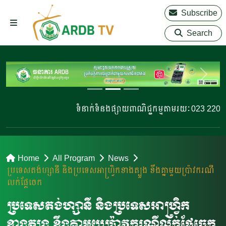
Subscribe
Search
ទំនាក់ទំនងផ្សាយពាណិជ្ជកម្មតាមរយៈ 023 220 810
Home
All Program
News
ប្រទេសតង់ហ្សានី​ និងប្រទេសអាហ្វ្រិកខាងត្បួង ខឹងគ្នាមួយប្រ៉ាវករណី
លក់ផ្លែចេក
ប្រទេសតង់ហ្សានី​ និងប្រទេសអាហ្វ្រិក
ខាងត្បួង ខឹងគ្នាមួយប្រ៉ាវករណីលក់ផ្លែចេក