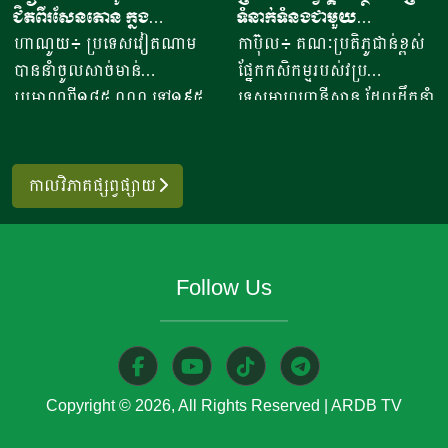
ជិតពីរសែនតោន ក្នុង
ទំនាក់ទំនងជាមួយ
ចេញអង្ករសម្រាប់ឆ្នាំ២០២៦នេះ
សៀមរាប​ បានឱ្យដឹង​ថា មុខរបរ
ឆមាសទី១ ដោយភាគច្រើននាំ
ប្រទេសម៉ុលដូវ៉ា ដើម្បីជំរុញ
ហាណូយ៖ ប្រទេសវៀតណាម
កាប៊ុល៖ គណៈប្រតិភូជាន់ខ្ពស់
នឹងសម្រេចបានជោគជ័យតាម
ធ្វើនំអាកោត្នោត​លក់ជូនប្រជា
ចូលពីអាម៉េរិក
កិច្ចសហប្រតិបត្តិការផ្នែក
បាននាំចូលសាច់មាន់
ផ្នែកកសិកម្មរបស់វប្រ
ផែនការ ហើយ​មិនមានបញ្ហាអ្វី
ពលរដ្ឋនិងភ្ញៀវទេសចរណ៍
វិទ្យាសាស្ត្រ និងកសិកម្ម
ប្រមាណពី១៨៥ ០០០ ទៅ១៩៥
ទេសអាហ្វហ្គានីស្ថាន ដែលដឹកនាំ
ចោទនោះទេ ជាពិសេស ស្រប
អន្តរជាតិ​ ក្នុងពេលសព្វថ្ងៃនេះ
០០០តោន នៅក្នុងឆមាសទី១ នៃ
ដោយអនុរដ្ឋមន្ត្រី លោក សាដៀ
តាមផែនការដាក់ចេញនៅ
អ្នកស្រីបានចាប់ផ្តើម​នៅឆ្នាំ​
ឆ្នាំ២០២៦នេះ ដោយក្នុងនោះការ
អាហ្សាម អូសម៉ានី (Sadr Azam
ឆ្នាំ២០១០ របស់ប្រមុខដឹកនាំរាជ
២០២០​ ​ជាមួយនិងអង្ករ​ចំនួន​
នាំចូលពីសហរដ្ឋអាម៉េរិក មាន
Osmani) បានទៅបំពេញទស្សន
រដ្ឋាភិបាល ដឹកនាំរបស់ស
កាលវិភាគផ្សព្វផ្សាយ
១០កំប៉ុង នៅ​ក្នុងសម័យកាលនៃ
រហូតដល់ជិត៦២ភាគរយនៃ
កិច្ចនៅប្រទេសម៉ុលដូវ៉ា ចាប់ពី
ម្តេចតេជោ ហ៊ុន សែន ជាអតីត
ការរីករាលដាលនៃជំងឺកូវីដ​១៩​
បរិមាណនាំចូលសរុប។ ការនាំ
ថ្ងៃទី២ ដល់ទី៧ ខែសីហា
នាយករដ្ឋមន្រ្តី រហូតដល់នីតិ
នៅពេល​ប្រជាពលរដ្ឋភាគច្រើន​
ចូលនេះ មានតម្លៃទឹកប្រាក់
ឆ្នាំ២០២៦ ដើម្បីពង្រឹងកិច្ចសហ
កាលទី៧ របស់សម្តេចធិបតី ហ៊ុន
ក៏ដូចជាអ្នកស្រីបាត់បង់ការងារ
Follow Us
ប្រមាណពី១៩០ ទៅ២០៥លាន
ប្រតិបត្តិការរវាងប្រទេសទាំងពីរ
ម៉ាណែត នាយកដ្ឋមន្រ្តី។​​ ឧកញ៉ា
ហើយ​នំអាកោត្នោតជាចំណីមួយ
ដុល្លារ ខណៈពេលការនាំចូល
លើវិស័យស្រាវជ្រាវវិទ្យាសាស្ត្រ
បញ្ជាក់ថា ជាលទ្ធផលត្រឹមប្រាំ
ប្រភេទ​ ដែលប្រជាពលរដ្ឋរស់នៅ
សាច់ និងគ្រឿងក្នុង បានកើន
បច្ចេកវិទ្យាកសិកម្មទំនើប និងការ
ពីរខែនេះ កម្ពុជានាំចេញបាន
ក្នុងតំបន់​និយម​ពិសា។​ អ្នកស្រី
ឡើងពី២៦ ទៅ៣៧,៦ភាគរយ
គ្រប់គ្រងសត្វល្អិតចង្រៃ។
ជាង៧០៧ ៤៧១តោន​ ធៀបនឹង
លើកឡើង​ថា នៅក្នុងសម័យកូវីដ​
ប្រៀបធៀបនឹងរយៈពេលដូចគ្នា
មន្ត្រីអាហ្វហ្គានីស្ថានមានបំណង
ឆ្នាំមុន​មានកំណើន៤០ភាគរយ
១៩ ​នំចំណី​ដែលប្រជាពលរដ្ឋ​
Copyright © 2026, All Rights Reserved
|
ARDB TV
កាលពីឆ្នាំ២០២៥។ សមាគម
ប្រើប្រាស់ជំនាញ និងបទ
ដែលទទួលបានលទ្ធផលតាម
អាចហូបបានមានសភាព​ក្តៅ​ៗ​