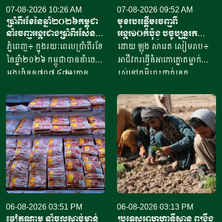
07-08-2026 10:26 AM
07-08-2026 09:52 AM
ប្រាំពីរខែនៃឆ្នាំ​២០២៦កម្ពុជា
មុខរបរផ្តើមចេញពី
នាំចេញអង្ករជាងប្រាំពីរសែន​
អង្ករ១០កំប៉ុង​ បច្ចុប្បន្ន​រក
តោន គិតជាទឹកប្រាក់​
ចំណូលបាន​ជិត១០លានរៀល
ភ្នំពេញ៖ ក្នុងរយៈពេលប្រាំពីរខែ
ដោយ ឡុង សារេត​ សៀមរាប៖ ​
ជាង៤១៥លានដុល្លារ
ក្នុងមួយថ្ងៃ
នៃឆ្នាំ២០២៦ កម្ពុជាបាននាំចេញ
អាជីវករ​​ធ្វើនំអាកោត្នោត​ម្នាក់
អង្ករចំនួន៧០៧ ៤៧១តោន​
រស់នៅភូមិព្រះដាក់ខេត្ត
តាមរយៈក្រុមហ៊ុននាំចេញអង្ករ
សៀមរាប​ ​​ក្នុងឆ្នាំ​២០២០​ បាន
ចំនួន៦១ក្រុមហ៊ុន ដោយនាំ
ចាប់ផ្តើម​ដំបូង​ចេញពីអង្ករ​
ចេញទៅកាន់គោលដៅចំនួន៦៦
១០កំប៉ុង ឬមានទម្ងន់​ប្រហែល​បី
ដែលក្នុងនោះទៅកាន់បណ្តា
គីឡូក្រាម រហូតមកដល់ឆ្នាំ​
ប្រទេសនៅក្នុងតំបន់អឺរ៉ុប
២០២៦នេះ អាច​លក់នំបាន​ពី៤
ចំនួន៣៣ ​បានបរិមាណអង្ករ
០០០ ទៅ​៨០០០នំ​ គិតជាប្រាក់
ចំនួន២០៧ ១៥៧តោន គិតជា
ចំណូលសរុបបានពីបីលានដល់​
ទឹកប្រាក់ចំនួន១៥៦,៤៥​លាន
ប្រាំបីលានរៀល​ក្នុងមួយថ្ងៃ​។ អ្នក
ដុល្លារ។ ឧកញ៉ា ឡាយ ឈុនហួ
ស្រី ថ្លុង ថាន ម្ចាស់ហាង​យីហោ
ប្រធានសហព័ន្ធស្រូវអង្ករកម្ពុជា
06-08-2026 03:51 PM
“អាកោត្នោតព្រះដាក់” នៅឃុំព្រះ
06-08-2026 03:13 PM
វៀតណាម នាំចូលសាច់មាន់
ប្រទេសអាហ្វហ្គានីស្ថាន ពង្រឹង
បានមានប្រសាសន៍ថា ការនាំ
ដាក់​ ស្រុក​បន្ទាយស្រី ខេត្ត