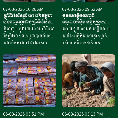
07-08-2026 10:26 AM
07-08-2026 09:52 AM
ប្រាំពីរខែនៃឆ្នាំ​២០២៦កម្ពុជា
មុខរបរផ្តើមចេញពី
នាំចេញអង្ករជាងប្រាំពីរសែន​
អង្ករ១០កំប៉ុង​ បច្ចុប្បន្ន​រក
តោន គិតជាទឹកប្រាក់​
ចំណូលបាន​ជិត១០លានរៀល
ភ្នំពេញ៖ ក្នុងរយៈពេលប្រាំពីរខែ
ដោយ ឡុង សារេត​ សៀមរាប៖ ​
ជាង៤១៥លានដុល្លារ
ក្នុងមួយថ្ងៃ
នៃឆ្នាំ២០២៦ កម្ពុជាបាននាំចេញ
អាជីវករ​​ធ្វើនំអាកោត្នោត​ម្នាក់
អង្ករចំនួន៧០៧ ៤៧១តោន​
រស់នៅភូមិព្រះដាក់ខេត្ត
តាមរយៈក្រុមហ៊ុននាំចេញអង្ករ
សៀមរាប​ ​​ក្នុងឆ្នាំ​២០២០​ បាន
ចំនួន៦១ក្រុមហ៊ុន ដោយនាំ
ចាប់ផ្តើម​ដំបូង​ចេញពីអង្ករ​
ចេញទៅកាន់គោលដៅចំនួន៦៦
១០កំប៉ុង ឬមានទម្ងន់​ប្រហែល​បី
ដែលក្នុងនោះទៅកាន់បណ្តា
គីឡូក្រាម រហូតមកដល់ឆ្នាំ​
ប្រទេសនៅក្នុងតំបន់អឺរ៉ុប
២០២៦នេះ អាច​លក់នំបាន​ពី៤
ចំនួន៣៣ ​បានបរិមាណអង្ករ
០០០ ទៅ​៨០០០នំ​ គិតជាប្រាក់
ចំនួន២០៧ ១៥៧តោន គិតជា
ចំណូលសរុបបានពីបីលានដល់​
ទឹកប្រាក់ចំនួន១៥៦,៤៥​លាន
ប្រាំបីលានរៀល​ក្នុងមួយថ្ងៃ​។ អ្នក
ដុល្លារ។ ឧកញ៉ា ឡាយ ឈុនហួ
ស្រី ថ្លុង ថាន ម្ចាស់ហាង​យីហោ
ប្រធានសហព័ន្ធស្រូវអង្ករកម្ពុជា
06-08-2026 03:51 PM
“អាកោត្នោតព្រះដាក់” នៅឃុំព្រះ
06-08-2026 03:13 PM