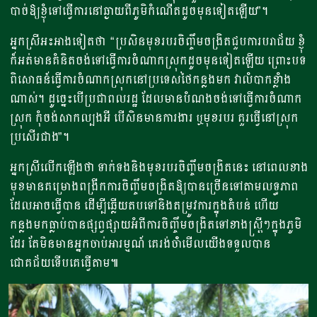
បាច់ឱ្យខ្ញុំទៅធ្វើការនៅឆ្ងាយពីភូមិកំណើតដូចមុនទៀតឡើយ”។
អ្នកស្រីអះអាងទៀតថា “ប្រសិនមុខរបរចិញ្ចឹមចង្រិតជួបការបរាជ័យ ខ្ញុំ
ក៏អត់មានគំនិតចង់ទៅធ្វើការចំណាកស្រុកដូចមុនទៀតឡើយ ព្រោះបទ
ពិសោធន៍ធ្វើការចំណាកស្រុកនៅប្រទេសថៃកន្លងមក វាលំបាកខ្លាំង
ណាស់។ ដូច្នេះបើប្រជាពលរដ្ឋ ដែលមានបំណងចង់ទៅធ្វើការចំណាក
ស្រុក កុំចង់សាកល្បងអី បើសិនមានការងារ ឬមុខរបរ គួរធ្វើនៅស្រុក
ប្រសើរជាង”។
អ្នកស្រីលើកឡើងថា ទាក់ទងនិងមុខរបរចិញ្ចឹមចង្រិតនេះ នៅពេលខាង
មុខមានគម្រោងពង្រីកការចិញ្ចឹមចង្រិតឱ្យបានច្រើនទៅតាមលទ្ធភាព
ដែលអាចធ្វើបាន ដើម្បីឆ្លើយតបទៅនិងតម្រូវការក្នុងតំបន់ ហើយ
កន្លងមកធ្លាប់បានផ្សព្វផ្សាយអំពីការចិញ្ចឹមចង្រិតទៅខាងស្ត្រីៗក្នុងភូមិ
ដែរ តែមិនមានអ្នកចាប់អារម្មណ៍ គេរង់ចំាំមើលយើងទទួលបាន
ជោគជ័យទើបគេធ្វើតាម៕