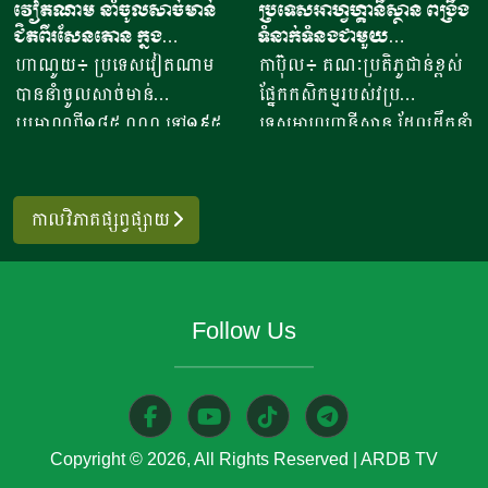
វៀតណាម នាំចូលសាច់មាន់
ប្រទេសអាហ្វហ្គានីស្ថាន ពង្រឹង
បានមានប្រសាសន៍ថា ការនាំ
ដាក់​ ស្រុក​បន្ទាយស្រី ខេត្ត
ជិតពីរសែនតោន ក្នុង
ទំនាក់ទំនងជាមួយ
ចេញអង្ករសម្រាប់ឆ្នាំ២០២៦នេះ
សៀមរាប​ បានឱ្យដឹង​ថា មុខរបរ
ឆមាសទី១ ដោយភាគច្រើននាំ
ប្រទេសម៉ុលដូវ៉ា ដើម្បីជំរុញ
ហាណូយ៖ ប្រទេសវៀតណាម
កាប៊ុល៖ គណៈប្រតិភូជាន់ខ្ពស់
នឹងសម្រេចបានជោគជ័យតាម
ធ្វើនំអាកោត្នោត​លក់ជូនប្រជា
ចូលពីអាម៉េរិក
កិច្ចសហប្រតិបត្តិការផ្នែក
បាននាំចូលសាច់មាន់
ផ្នែកកសិកម្មរបស់វប្រ
ផែនការ ហើយ​មិនមានបញ្ហាអ្វី
ពលរដ្ឋនិងភ្ញៀវទេសចរណ៍
វិទ្យាសាស្ត្រ និងកសិកម្ម
ប្រមាណពី១៨៥ ០០០ ទៅ១៩៥
ទេសអាហ្វហ្គានីស្ថាន ដែលដឹកនាំ
ចោទនោះទេ ជាពិសេស ស្រប
អន្តរជាតិ​ ក្នុងពេលសព្វថ្ងៃនេះ
០០០តោន នៅក្នុងឆមាសទី១ នៃ
ដោយអនុរដ្ឋមន្ត្រី លោក សាដៀ
តាមផែនការដាក់ចេញនៅ
អ្នកស្រីបានចាប់ផ្តើម​នៅឆ្នាំ​
ឆ្នាំ២០២៦នេះ ដោយក្នុងនោះការ
អាហ្សាម អូសម៉ានី (Sadr Azam
ឆ្នាំ២០១០ របស់ប្រមុខដឹកនាំរាជ
២០២០​ ​ជាមួយនិងអង្ករ​ចំនួន​
នាំចូលពីសហរដ្ឋអាម៉េរិក មាន
Osmani) បានទៅបំពេញទស្សន
រដ្ឋាភិបាល ដឹកនាំរបស់ស
កាលវិភាគផ្សព្វផ្សាយ
១០កំប៉ុង នៅ​ក្នុងសម័យកាលនៃ
រហូតដល់ជិត៦២ភាគរយនៃ
កិច្ចនៅប្រទេសម៉ុលដូវ៉ា ចាប់ពី
ម្តេចតេជោ ហ៊ុន សែន ជាអតីត
ការរីករាលដាលនៃជំងឺកូវីដ​១៩​
បរិមាណនាំចូលសរុប។ ការនាំ
ថ្ងៃទី២ ដល់ទី៧ ខែសីហា
នាយករដ្ឋមន្រ្តី រហូតដល់នីតិ
នៅពេល​ប្រជាពលរដ្ឋភាគច្រើន​
ចូលនេះ មានតម្លៃទឹកប្រាក់
ឆ្នាំ២០២៦ ដើម្បីពង្រឹងកិច្ចសហ
កាលទី៧ របស់សម្តេចធិបតី ហ៊ុន
ក៏ដូចជាអ្នកស្រីបាត់បង់ការងារ
Follow Us
ប្រមាណពី១៩០ ទៅ២០៥លាន
ប្រតិបត្តិការរវាងប្រទេសទាំងពីរ
ម៉ាណែត នាយកដ្ឋមន្រ្តី។​​ ឧកញ៉ា
ហើយ​នំអាកោត្នោតជាចំណីមួយ
ដុល្លារ ខណៈពេលការនាំចូល
លើវិស័យស្រាវជ្រាវវិទ្យាសាស្ត្រ
បញ្ជាក់ថា ជាលទ្ធផលត្រឹមប្រាំ
ប្រភេទ​ ដែលប្រជាពលរដ្ឋរស់នៅ
សាច់ និងគ្រឿងក្នុង បានកើន
បច្ចេកវិទ្យាកសិកម្មទំនើប និងការ
ពីរខែនេះ កម្ពុជានាំចេញបាន
ក្នុងតំបន់​និយម​ពិសា។​ អ្នកស្រី
ឡើងពី២៦ ទៅ៣៧,៦ភាគរយ
គ្រប់គ្រងសត្វល្អិតចង្រៃ។
ជាង៧០៧ ៤៧១តោន​ ធៀបនឹង
លើកឡើង​ថា នៅក្នុងសម័យកូវីដ​
ប្រៀបធៀបនឹងរយៈពេលដូចគ្នា
មន្ត្រីអាហ្វហ្គានីស្ថានមានបំណង
ឆ្នាំមុន​មានកំណើន៤០ភាគរយ
១៩ ​នំចំណី​ដែលប្រជាពលរដ្ឋ​
Copyright © 2026, All Rights Reserved
|
ARDB TV
កាលពីឆ្នាំ២០២៥។ សមាគម
ប្រើប្រាស់ជំនាញ និងបទ
ដែលទទួលបានលទ្ធផលតាម
អាចហូបបានមានសភាព​ក្តៅ​ៗ​