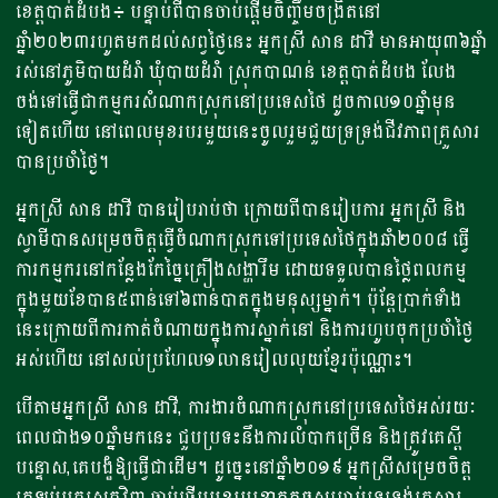
ខេត្តបាត់ដំបង៖ បន្ទាប់ពីបានចាប់ផ្តើមចិញ្ចឹមចង្រិតនៅ
ឆ្នាំ២០២៣រហូតមកដល់សព្វថ្ងៃនេះ អ្នកស្រី សាន ដាវី មានអាយុ៣៦ឆ្នាំ
រស់នៅភូមិបាយដំរាំ ឃុំបាយដំរាំ ស្រុកបាណន់ ខេត្តបាត់ដំបង លែង
ចង់ទៅធ្វើជាកម្មករសំណាកស្រុកនៅប្រទេសថៃ ដូចកាល១០ឆ្នាំមុន
ទៀតហើយ នៅពេលមុខរបរមួយនេះចូលរួមជួយទ្រទ្រង់ជីវភាពគ្រួសារ
បានប្រចាំថ្ងៃ។
អ្នកសី្រ សាន ដាវី បានរៀបរាប់ថា ក្រោយពីបានរៀបការ អ្នកស្រី និង
ស្វាមីបានសម្រេចចិត្តធ្វើចំណាកស្រុកទៅប្រទេសថៃក្នុងឆាំ២០០៨ ធ្វើ
ការកម្មករនៅកន្លែងកែច្នៃគ្រឿងសង្ហារឹម ដោយទទួលបានថ្លៃពលកម្ម
ក្នុងមួយខែបាន៥ពាន់ទៅ៦ពាន់បាតក្នុងមនុស្សម្នាក់។ ប៉ុន្តែប្រាក់ទាំង
នេះក្រោយពីការកាត់ចំណាយក្នុងការស្នាក់នៅ​ និងការហូបចុកប្រចាំថ្ងៃ
អស់ហើយ នៅសល់ប្រហែល១លានរៀលលុយខ្មែរប៉ុណ្ណោះ។
បើតាមអ្នកស្រី សាន ដាវី, ការងារចំណាកស្រុកនៅប្រទេសថៃអស់រយៈ
ពេលជាង១០ឆ្នាំមកនេះ ជួបប្រទះនឹងការលំបាកច្រើន និងត្រូវគេស្តី
បន្ទោស,គេបង្ខំឱ្យធ្វើជាដើម។ ដូច្នេះនៅឆ្នាំ២០១៩ អ្នកស្រីសម្រេចចិត្ត
ត្រឡប់មកស្រុកវិញ ចាប់ផ្តើមមុខរបរខ្នាតតូចសម្រាប់ទ្រទ្រង់គ្រួសារ