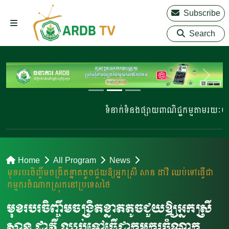
Subscribe
Search
ទំនាក់ទំនងផ្សាយពាណិជ្ជកម្មតាមរយៈ 023
Home
All Program
News
មុខរបរចិញ្ចឹមចង្រិតខ្នាតតូចជួយឱ្យអ្នកស្រី សាន ដាវី ឈប់ទៅធ្វើជា
កម្មករចំណាកស្រុកនៅប្រទេសថៃ
មុខរបរចិញ្ចឹមចង្រិតខ្នាតតូចជួយឱ្យអ្នកស្រី
សាន ដាវី ឈប់ទៅធ្វើជាកម្មករចំណាក