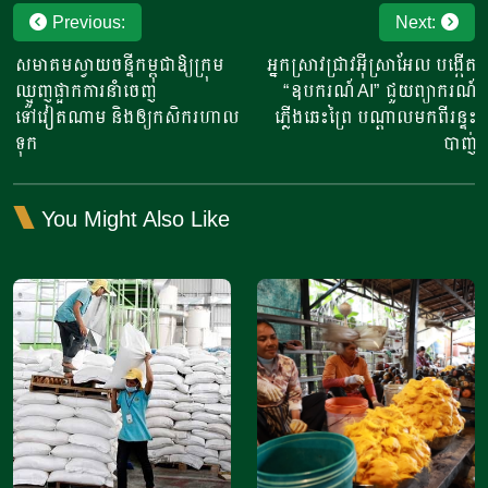
Post
Previous:
Next:
navigation
សមាគមស្វាយចន្ទីកម្ពុជាឱ្យក្រុម
អ្នកស្រាវជ្រាវអ៊ីស្រាអែល បង្កើត
ឈ្មួញផ្អាកការនាំចេញ
“ឧបករណ៍ AI” ជួយព្យាករណ៍
ទៅវៀតណាម ​និងឲ្យ​កសិករហាល
ភ្លើងឆេះព្រៃ បណ្តាលមកពីរន្ទះ
ទុក
បាញ់
You Might Also Like