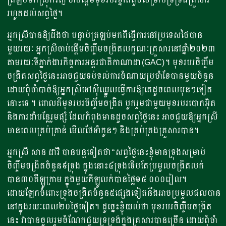
រហូតដល់សព្វថ្ងៃ។
អ្នកស្រីបានឱ្យដឹងថា បន្ទាប់ត្រឡប់មកពីធ្វើការនៅប្រទេសថៃបាន
មួយរយៈ អ្នកស្រីចាប់ផ្តើមចិញ្ចឹមចង្រិតលក្ខណៈគ្រួសារនៅឆ្នាំ២០២៣
តាមរយៈទីភ្នាក់ងារកិច្ចការអន្តរជាតិកាណាដា (GAC)។ មុខរបរចិញ្ចឹម
ចង្រិតសព្វថ្ងៃនេះអាចជួយទប់ទល់ការចំណាយប្រចាំខែបានមួយចំនួន
ដោយពុំចាំបាច់ឱ្យអ្នកស្រីទៅស៊ីឈ្នួលធ្វើការឱ្យគេដូចពេលមុនៗទៀត
នោះទេ ។ ពោលគឺមុខរបរចិញ្ចឹមចង្រិត បូករួមជាមួយមុខរបរបោកអ៊ុត
និងការដាំបន្លែរួមផ្សំ ដែលកំពុងមានដូចសព្វថ្ងៃនេះ អាចជួយឱ្យអ្នកស្រី
មានពេលគ្រប់គ្រាន់ មើលថែទាំកូនៗ និងគ្រប់គ្រងគ្រួសារបាន។
អ្នកស្រី សាន ដាវី បានបន្តទៀតថា “សព្វថ្ងៃនេះខ្ញុំមានទ្រុងសម្រាប់
ចិញ្ចឹមចង្រិតចំនួន៩ទ្រុង ក្នុងនោះ៤ទ្រុងទើបតែប្រមូលចង្រិតលក់
បាន៣០គីឡូក្រាម ក្នុងមួយគីឡូលក់បានថ្លៃ១៥ ០០០រៀល។
ដោយឡែកចំពោះទ្រុងចង្រិតចំនួន៥ផ្សេងទៀតនឹងអាចប្រមូលផលបាន
នៅក្នុងរយៈពេល២០ថ្ងៃទៀត។ ដូច្នេះខ្ញុំយល់ថា មុខរបរចិញ្ចឹមចង្រិត
នេះ វាបានចូលរួមចំណែកជួយទ្រទ្រង់ក្នុងគ្រួសារបានច្រើន ដោយពុំចាំ