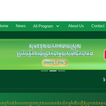
Home
News
About Us
Contact
All Program
ទំនាក់ទំន
េត្តកំពង់ធំសហការគ្នាចងក្រងសហគមន៍កសិកម្មទំនើបធ្វើឱ្យពួកគាត់ទទួ