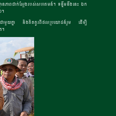
ស្ថានភាពជាក់ស្តែង​របស់សហគមន៍​។ ទន្ទឹមនឹងនេះ ឯក
០​។
តជាមួយគ្នា និងគិតគូរពីផលប្រយោជន៍រួម ដើម្បី
ៀត។