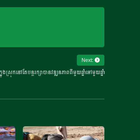
Next:
ក្នុងស្រុកនៅតែបន្តរក្សាបានវឌ្ឍនភាពពីមួយឆ្នាំទៅមួយឆ្នាំ