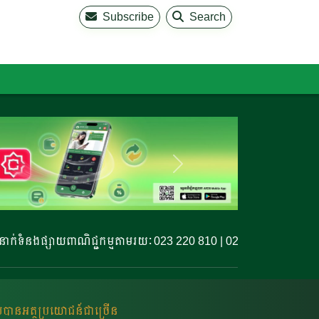
Subscribe
Search
ងផ្សាយពាណិជ្ជកម្មតាមរយៈ 023 220 810 | 023 220 811 | 099 327 77
លបានអត្ថប្រយោជន៍ជាច្រើន