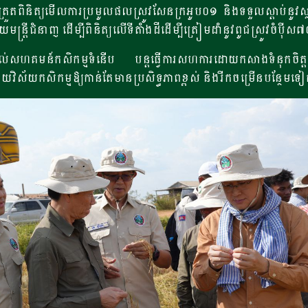
ចុះត្រួតពិនិត្យមើលការប្រមូលផលស្រូវសែនក្រអូប០១ និងទទួលស្តាប់នូវ
មន្ត្រីជំនាញ ដើម្បីពិនិត្យលើទីតាំងដីដើម្បីត្រៀមដាំនូវពូជស្រូវចំប៉ីស៧
ំដល់សហគមន៍កសិកម្មទំនើប បន្តធ្វើការសហការដោយកសាងទំនុកចិត្
វិស័យកសិកម្មឱ្យកាន់តែមានប្រសិទ្ធភាពខ្ពស់ និងរីកចម្រើនបន្ថែមទ