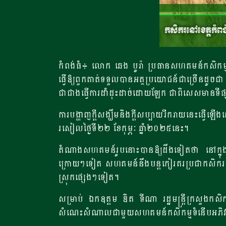
កំពង់ធំ៖ លោក​ ឆេង បូរ៉ា ប្រធានសហគមន៍កសិកម្ម
ធ្វើឱ្យពួកគាត់ទទួលបានអត្ថប្រយោជន៍ជាច្រើនដូចជា
ជាជាងធ្វើការដាំដុះដាច់ដោយឡែក ជាពិសេសមានទីផ
ការបង្ហាញក្តីសង្ឃឹមនិងក្តីសប្បាយរីករាយនេះធ្វើឡ
រសៀលថ្ងៃទី២២ ខែកុម្ភៈ ឆ្នាំ២០២៥នេះ។
តំណាងសហគមន៍រូបនោះបានឱ្យដឹងទៀតថា នៅក្នុងសហគម
ក្រោយៗទៀត សហគមន៍នឹងបន្តកៀរគរប្រជាកសិករបន្ថែម
ស្រុកផ្សេងៗទៀត។
សម្រាប់ ឯកឧត្តម ឌិត ទីណា រដ្ឋមន្ត្រីក្រសួងកសិក
សំណេះសំណាលជាមួយសហគមន៍កសិកម្មទំនើបអភិវឌ្ឍន៍ដំណ