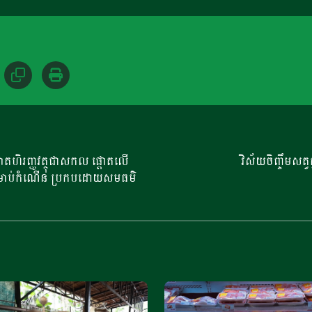
បាតហិរញ្ញវត្ថុជាសកល ផ្តោតលើ
វិស័យចិញ្ចឹមសត្វ
ថុសម្រាប់កំណើន ប្រកបដោយសមធម៌