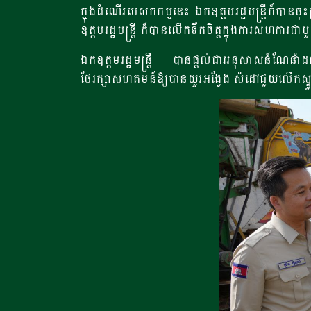
ក្នុងដំណើរបេសកកម្មនេះ ឯកឧត្តមរដ្ឋមន្រ្តីក៏បាន
ឧត្តមរដ្ឋមន្ត្រី ក៏បានលើកទឹកចិត្តក្នុងការសហការជាមួយ
ឯកឧត្តមរដ្ឋមន្ត្រី បានផ្តល់ជាអនុសាសន៍ណែនា
ថែរក្សាសហគមន៍ឱ្យបានយូរអង្វែង សំដៅជួយលើកស្ទួយ