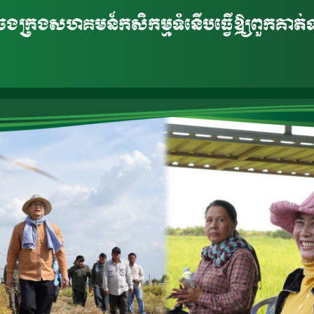
ចងក្រងសហគមន៍កសិកម្មទំនើបធ្វើឱ្យពួកគាត់