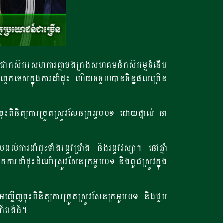
ីប្រជាកសិករសហការគ្នាចងក្រងសហគមន៍កសិកម្មទំនើប
បច្ចេកទេសក្នុងការដាំដុះ ហើយទទួលបានទិន្នផលច្រើន
ចុះពិនិត្យការច្រូតស្រូវសែនក្រអូប០១ ដោយផ្ទាល់ នា
រដាំដុះទាំងរដូវប្រាំង និងរដូវវស្សា។​ នៅឆ្នាំ
រដាំដុះដំណាំស្រូវសែនក្រអូប០១ និងពូជស្រូវក្នុង
អញ្ជើញចុះពិនិត្យការច្រូតស្រូវសែនក្រអូប០១ និងជួប
កំពង់ធំ។