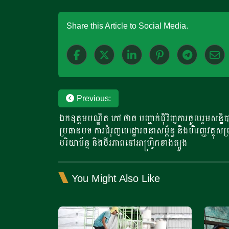
Share this Article to Social Media.
Post
Previous:
ឯកឧត្តមបណ្ឌិត កៅ ថាច បញ្ជាក់ជុំវិញការចូលរួមសន្និ
navigation
ប្រធានបទ ការជំរុញហេដ្ឋារចនាសម្ព័ន្ធ និងហិរញ្ញវត្
បរិយាប័ន្ន និងចីរភាពនៅអាហ្វ្រិកខាងត្បូង
You Might Also Like