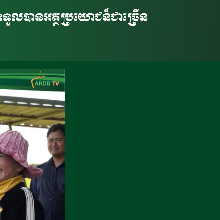
ទទួលបានអត្ថប្រយោជន៍ជាច្រើន