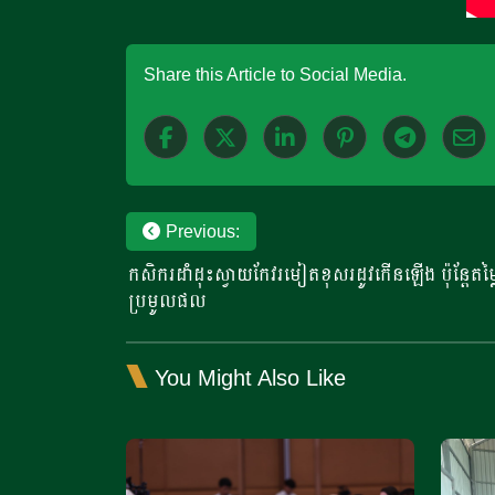
Share this Article to Social Media.
Post
Previous:
កសិករដាំដុះស្វាយកែវរមៀតខុសរដូវកើនឡើង ប៉ុន្តែតម្
navigation
ប្រមូលផល
You Might Also Like