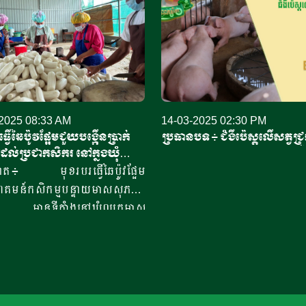
2025 08:33 AM
14-03-2025 02:30 PM
្វើឆៃប៉ូវផ្អែមជួយបង្កើនប្រាក់
ប្រធានបទ​ ៖ ជំងឺប៉េស្តលើសត្វជ្រ
ល់ប្រជាកសិករ នៅក្នុងឃុំឈូក
ងលិច ខេត្តកំពត
ំពត៖ មុខរបរធ្វើឆៃប៉ូវផ្អែម
មន៍កសិកម្មបន្ទាយមាសសុភ
ល មានទីតាំងនៅឃុំឈូកមាស
 ស្រុកបន្ទាយមាសខេត្តកំពត នា
វថ្ងៃនេះបាននិងកំពុងចូលរួមផ្តល់
 និងជួយពលរដ្ឋនៅក្នុងតំបន់មួយ
្យមានប្រាក់ចំណូលបន្ថែម
ប់កែប្រែជីវភាពគ្រួសារ។ លោក