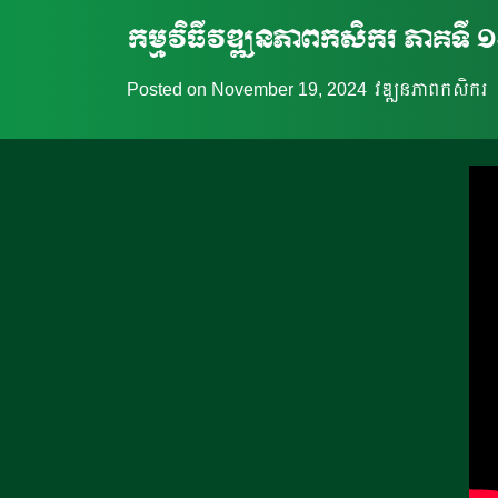
កម្មវិធីវឌ្ឍនភាពកសិករ ភាគទី 
Posted on
November 19, 2024
វឌ្ឍនភាពកសិករ