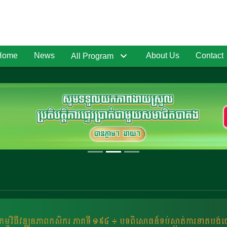
Home
News
About Us
Contact
All Program
កម្មវិធីវឌ្ឍនភាពកសិករ ភាគទី ១៩៤ ៖​ បទពិសោធន៍ទប់ស្កាត់ការខាតបង