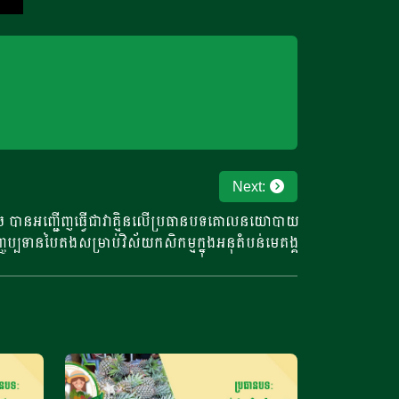
Next:
ច បានអញ្ជើញធ្វើជាវាគ្មិនលើប្រធានបទគោលនយោបាយ
្ញប្បទានបៃតងសម្រាប់វិស័យកសិកម្មក្នុងអនុតំបន់មេគង្គ