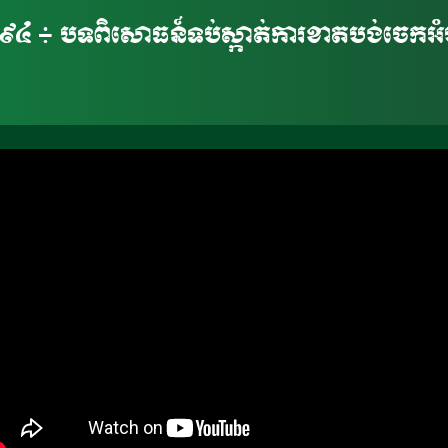
១៩៤ ៖​ បទពិសោធន៍ទប់ស្កាត់ការខាតបង់ចេក