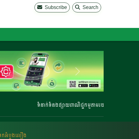
Subscribe
Search
ទំនាក់ទំនងផ្សាយពាណិជ្ជកម្មតាមរយៈ 023 220 810 | 0
់ចេកអំបូងលឿង