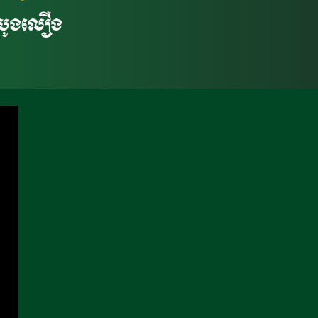
អំបូងលឿង