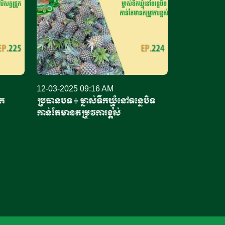
12-03-2025 09:16 AM
ូក
ប្រធានបទ​ ៖ ម្នាស់ទឹកឃ្មុំនៅទន្លេបិទ
កាន់តែមានតម្រូវការខ្ពស់