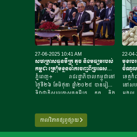
27-06-2025 10:41 AM
22-04-
សហគ្រាសធុនមីក្រូ តូច និងមធ្យមរបស់
មុខរបរធ
កម្ពុជា ត្រៀមខ្លួនចាកចេញពីប្រទេស
ចំណូលដ
មានការអភិវឌ្ឍតិចតួច
មាសខា
ភ្នំពេញ៖ រាជរដ្ឋាភិបាលកម្ពុជានៅ
ខេត្តក
ថ្ងៃទី២៦ ខែមិថុនា ឆ្នាំ២០២៥ បានរៀបចំ
នៅសហគ
ទិវាជាតិសហគ្រាសធុនមីក្រូ តូច និង
មង្គ
មធ្យម លើកទី២ ផ្តោតលើការត្រៀម
ខាងលិច
លក្ខណៈរបស់សហគ្រាសធុនមីក្រូ តូច
ពេលសព្
និងមធ្យម សម្រាប់ការចាកចេញពីប្រទេស
ការងារ
កាលវិភាគផ្សព្វផ្សាយ
ដែលមានការអភិវឌ្ឍតិចតួច «សំដៅលើក
ចំនួនឱ
កម្ពស់ស្តង់ដា អនុលោមភាព នវានុវត្តន៍
សម្រា