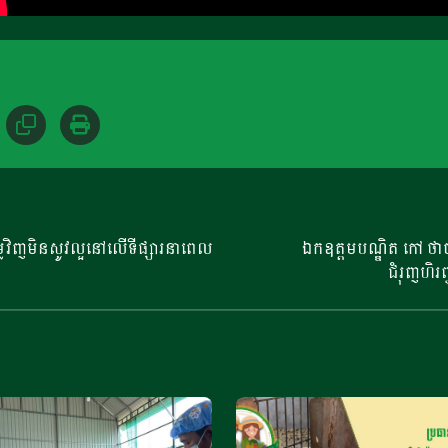
លៃវិញមិនសូវល្អនៅលើទីផ្សារនាពេល
ឯកឧត្តមបណ្ឌិត កៅ ថា
ជំរុញហិរញ