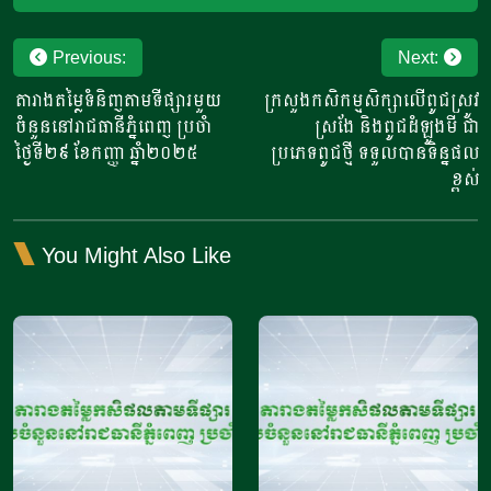
Post
Previous:
Next:
navigation
តារាងតម្លៃទំនិញតាមទីផ្សារមួយ
ក្រសួងកសិកម្មសិក្សាលើពូជស្រូវ
ចំនួននៅរាជធានីភ្នំពេញ ប្រចាំ
ស្រងែ និងពូជដំឡូងមី ជា
ថ្ងៃទី២៩ ខែកញ្ញា ឆ្នាំ២០២៥
ប្រភេទពូជថ្មី ទទួលបានទិន្នផល
ខ្ពស់
You Might Also Like