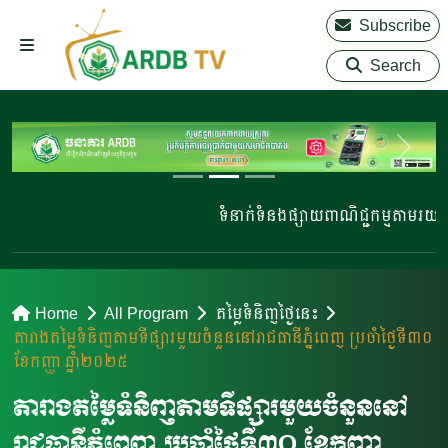
Subscribe
Search
ទំនាក់ទំនងផ្សាយពាណិជ្ជកម្មតាមរយៈ 
Home
All Program
តម្លៃទំនិញថ្ងៃនេះ
តារាងតម្លៃទំនិញតាមទីផ្សារមួយចំនួននៅរាជធានីភ្នំពេញ ប្រចាំថ្ងៃទី៣០
ខែកញ្ញា ឆ្នាំ២០២៥
តារាងតម្លៃទំនិញតាមទីផ្សារមួយចំនួននៅ
រាជធានីភ្នំពេញ ប្រចាំថ្ងៃទី៣០ ខែកញ្ញា