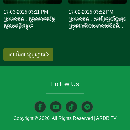
ព្រាងផែនការយុទ្ធសាស្ត្រ
17-03-2025 03:11 PM
អភិវឌ្ឍន៍ជាតិ ដោយមានការ
17-02-2025 03:52 PM
ប្រធានបទ ៖​ ស្ថានភាព​តម្លៃ
ប្រធានបទ ៖ ការជំរុញដាំដុះពូជ
អញ្ជើញចូលរួមពីឯកឧត្តម
ស្វាយចន្ទី​កម្ពុជា
ស្រូវជាតិដែលមានលំនឹងទី
ឧបនាយករដ្ឋមន្ត្រី, ឯកឧត្តម
ផ្សារ
ទេសរដ្ឋមន្ត្រី, ឯកឧត្តមរដ្ឋមន្ត្រី,
និងឯកឧត្តម លោកជំទាវ ជាថ្នាក់
ដឹកនាំ អមដោយមន្ត្រីជំនាញ
កាលវិភាគផ្សព្វផ្សាយ
មកពីក្រសួងស្ថាប័នពាក់ព័ន្ធ។
យោងតាមសេចក្តីប្រកាសព័ត៌មាន
ស្តីពីលទ្ធផលប្រជុំរបស់ក្រសួង
សេដ្ឋកិច្ច និងហិរញ្ញវត្ថុបានឱ្យ
Follow Us
ដឹងថា សេចក្តីព្រាងផែនការយុទ្ធ
សាស្ត្រអភិវឌ្ឍន៍ជាតិ របស់រាជ
រដ្ឋាភិបាលនីតិកាលទី៧ នៃ
រដ្ឋសភា ឬហៅកាត់ថា
Copyright © 2026, All Rights Reserved
|
ARDB TV
“ផ.យ.អ.ជ”ត្រូវបានរៀបចំឡើង
បន្តពីផែនការយុទ្ធសាស្ត្រអភិវឌ្ឍ