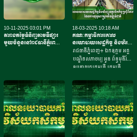
10-11-2025 03:01 PM
18-03-2025 10:18 AM
តារាងតម្លៃទំនិញតាមទីផ្សារ
គណៈកម្មាធិការគោល
មួយចំនួននៅរាជធានីភ្នំពេញ
នយោបាយសេដ្ឋកិច្ច និងហិរញ្ញ
ប្រចាំថ្ងៃទី១០ ខែវិច្ឆិកា
វត្ថុ ប្រជុំពិភាក្សាលើសេចក្តី
រាជធានីភ្នំពេញ៖ ឯកឧត្តម អគ្គ
ឆ្នាំ២០២៥
ព្រាងផែនការយុទ្ធសាស្ត្រ
បណ្ឌិតសភាចារ្យ អូន ព័ន្ធមុនីរ័ត្ន
អភិវឌ្ឍន៍ជាតិ
ឧបនាយករដ្ឋមន្ត្រី រដ្ឋមន្ត្រី
ក្រសួងសេដ្ឋកិច្ច និងហិរញ្ញវត្ថុ
និងជាប្រធានគណៈកម្មាធិការ
គោលនយោបាយសេដ្ឋកិច្ច
និងហិរញ្ញវត្ថុថ្ងៃទី១៧ ខែមីនា
ឆ្នាំ២០២៥ បានដឹកនាំកិច្ចប្រជុំ
គណៈកម្មាធិការគោលនយោបាយ
សេដ្ឋកិច្ច និងហិរញ្ញវត្ថុ ដើម្បី
ពិនិត្យ និងពិភាក្សាលើសេចក្តី