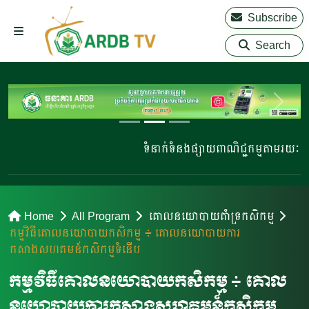
Subscribe
Search
ទំនាក់ទំនងផ្សាយពាណិជ្ជកម្មតាមរយៈ 02
Home
All Program
គោលនយោបាយគំាទ្រកសិកម្ម
កម្មវិធីគោលនយោបាយកសិកម្ម ៖​ គោលនយោបាយការ
កសាងសហគមន៍កសិកម្មទំនើប
កម្មវិធីគោលនយោបាយកសិកម្ម ៖​ គោល
នយោបាយការកសាងសហគមន៍កសិកម្ម