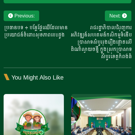
Post
Previous:
Next:
navigation
ប្រធានបទ ៖ បន្លែផ្លែឈើដែលមាន
រាជរដ្ឋាភិបាលជំរុញការ
ប្រយោជន៍ចំពោះសុខភាពបេះដូង
អភិវឌ្ឍន៍សហគមន៍កសិកម្មទំនើប
ប្រាសាទសំបូររុងរឿងផ្តោតលើ
ដំណាំស្វាយចន្ទី ក្នុងស្រុកប្រាសាទ
សំបូរខេត្តកំពង់ធំ
You Might Also Like