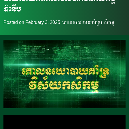
ទំនើប
Posted on
February 3, 2025
គោលនយោបាយគំាទ្រកសិកម្ម