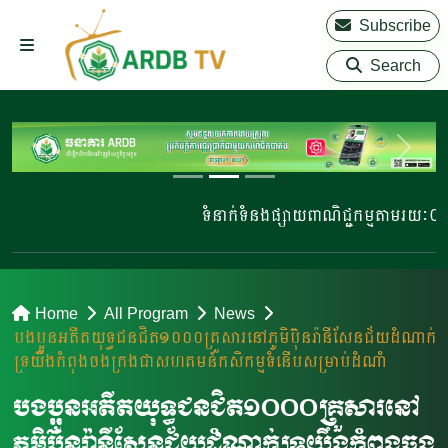
Subscribe
Search
ទំនាក់ទំនងផ្សាយពាណិជ្ជកម្មតាមរយៈ 023
Home
All Program
News
បងប្អូនអតីតយុទ្ធជន​ជិត១០០០គ្រួសារនៅភូមិប៊ុនរ៉ានីសែនជ័យដំណាក់
ទ្រយឹងកំពុងចងក្រង​ជាសហគមន៍កសិកម្មទំនើបសម្រាប់ដំណាំ
បងប្អូនអតីតយុទ្ធជន​ជិត១០០០គ្រួសារនៅ
ភូមិប៊ុនរ៉ានីសែនជ័យដំណាក់ទ្រយឹងកំពុងចង