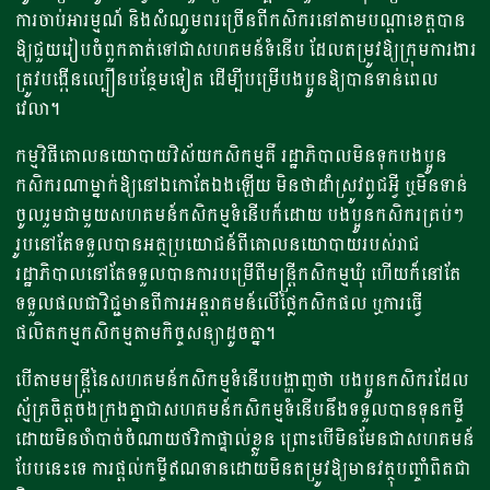
ការចាប់អារម្មណ៍ និងសំណូមពរច្រើនពីកសិករនៅតាមបណ្តាខេត្តបាន​​
ឱ្យជួយរៀបចំពួកគាត់ទៅជាសហគមន៍ទំនើប ដែលតម្រូវឱ្យក្រុមការងារ
ត្រូវបង្កើនល្បឿនបន្ថែមទៀត ដើម្បីបម្រើបងប្អូនឱ្យបានទាន់ពេល
វេលា។
កម្មវិធីគោលនយោបាយវិស័យកសិកម្មគឺ រដ្ឋាភិបាល​​មិនទុកបងប្អូន
កសិករណាម្នាក់ឱ្យនៅឯកោតែឯងឡើយ មិនថាដាំស្រូវពូជអ្វី ឬមិនទាន់
ចូលរួមជាមួយសហគមន៍កសិកម្មទំនើបក៏ដោយ បងប្អូនកសិករគ្រប់ៗ
រូបនៅតែទទួលបានអត្ថប្រយោជន៍ពីគោលនយោបាយរបស់រាជ
រដ្ឋាភិបាលនៅតែទទួលបានការបម្រើពីមន្ត្រីកសិកម្មឃុំ ហើយក៏នៅតែ
ទទួលផលជាវិជ្ជមានពីការអន្តរាគមន៍លើថ្លៃកសិកផល ឬការធ្វើ
ផលិតកម្មកសិកម្មតាមកិច្ចសន្យាដូចគ្នា។
បើតាមមន្រ្តីនៃ​​សហគមន៍កសិកម្មទំនើបបង្ហាញថា​ បងប្អូនកសិករដែល
ស្ម័គ្រចិត្តចងក្រងគ្នាជាសហគមន៍កសិកម្មទំនើបនឹងទទួលបានទុនកម្ចី
ដោយមិនចាំបាច់ចំណាយថវិកាផ្ទាល់ខ្លួន ព្រោះបើមិនមែនជាសហគមន៍
បែបនេះទេ ការផ្តល់កម្ចីឥណទានដោយមិនតម្រូវឱ្យមានវត្ថុបញ្ចាំពិតជា