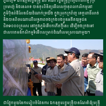
ភ្នំពេញ៖ ឯកឧត្តមរដ្ឋមន្ត្រី ឌិត ទីណា រដ្ឋមន្រ្តីក្រសួងកសិកម្ម រុក្ខា
ប្រមាញ់ និងនេសាទ បាន​​ចុះពិនិត្យមើលសក្តានុពលកសិកម្មនៅ
ភូមិប៊ុនរ៉ានីសែនជ័យដំណាក់ទ្រយឹង ​ក្នុងស្រុកក្រវ៉ាញ ខេត្តពោធិ៍សាត់
និងបាន​​​ពិចារណាលើលទ្ធភាពចងក្រងបងប្អូនអតីតយុទ្ធជន​
ជិត១០០០គ្រួសារ នៅក្នុងភូមិទើបកកើតថ្មីនេះ ដើម្បីចងក្រងទៅ
ជាសហគមន៍កសិកម្មទំនើបសម្រាប់ដំណាំសមស្របណាមួយ។
ជាផ្នែកមួយនៃការរៀបចំផែនការ ឯកឧត្តមរដ្ឋមន្ត្រីបានណែនាំឱ្យមន្ត្រី