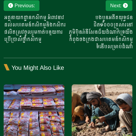
Post
Previous:
Next:
navigation
អគ្គនាយកដ្ឋានកសិកម្ម អំពាវនាវ
បងប្អូនអតីតយុទ្ធជន
ដល់សហគមន៍កសិកម្មនិងកសិករ
ជិត១០០០គ្រួសារនៅ
ផលិតស្រូវចូលរួមកាត់បន្ថយការ
ភូមិប៊ុនរ៉ានីសែនជ័យដំណាក់ទ្រយឹង
ប្រើប្រាស់ថ្នាំកសិកម្ម​​
កំពុងចងក្រងជាសហគមន៍កសិកម្ម
ទំនើបសម្រាប់ដំណាំ
You Might Also Like