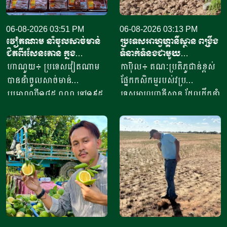
06-08-2026 03:51 PM
06-08-2026 03:13 PM
វៀតណាម នាំចូលសាច់មាន់
ប្រទេសអាហ្វហ្គានីស្ថាន ពង្រឹង
ជិតពីរសែនតោន ក្នុង
ទំនាក់ទំនងជាមួយ
ឆមាសទី១ ដោយភាគច្រើននាំ
ប្រទេសម៉ុលដូវ៉ា ដើម្បីជំរុញ
ហាណូយ៖ ប្រទេសវៀតណាម
កាប៊ុល៖ គណៈប្រតិភូជាន់ខ្ពស់
ចូលពីអាម៉េរិក
កិច្ចសហប្រតិបត្តិការផ្នែក
បាននាំចូលសាច់មាន់
ផ្នែកកសិកម្មរបស់វប្រ
វិទ្យាសាស្ត្រ និងកសិកម្ម
ប្រមាណពី១៨៥ ០០០ ទៅ១៩៥
ទេសអាហ្វហ្គានីស្ថាន ដែលដឹកនាំ
០០០តោន នៅក្នុងឆមាសទី១ នៃ
ដោយអនុរដ្ឋមន្ត្រី លោក សាដៀ
ឆ្នាំ២០២៦នេះ ដោយក្នុងនោះការ
អាហ្សាម អូសម៉ានី (Sadr Azam
នាំចូលពីសហរដ្ឋអាម៉េរិក មាន
Osmani) បានទៅបំពេញទស្សន
រហូតដល់ជិត៦២ភាគរយនៃ
កិច្ចនៅប្រទេសម៉ុលដូវ៉ា ចាប់ពី
បរិមាណនាំចូលសរុប។ ការនាំ
ថ្ងៃទី២ ដល់ទី៧ ខែសីហា
ចូលនេះ មានតម្លៃទឹកប្រាក់
ឆ្នាំ២០២៦ ដើម្បីពង្រឹងកិច្ចសហ
ប្រមាណពី១៩០ ទៅ២០៥លាន
ប្រតិបត្តិការរវាងប្រទេសទាំងពីរ
ដុល្លារ ខណៈពេលការនាំចូល
លើវិស័យស្រាវជ្រាវវិទ្យាសាស្ត្រ
សាច់ និងគ្រឿងក្នុង បានកើន
បច្ចេកវិទ្យាកសិកម្មទំនើប និងការ