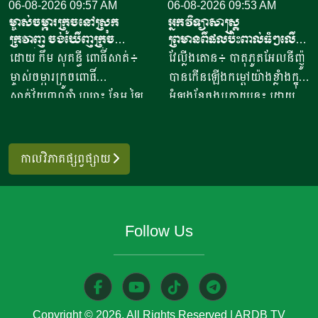
ឡើងពី២៦ ទៅ៣៧,៦ភាគរយ
06-08-2026 09:57 AM
គ្រប់គ្រងសត្វល្អិតចង្រៃ។
06-08-2026 09:53 AM
ម្ចាស់ចម្ការក្រូចនៅស្រុក
អ្នកវិទ្យាសាស្ត្រ
ប្រៀបធៀបនឹងរយៈពេលដូចគ្នា
មន្ត្រីអាហ្វហ្គានីស្ថានមានបំណង
ក្រវាញ ចង់ឃើញក្រូច
ព្រមានពីផលប៉ះពាល់ធំៗលើ
កាលពីឆ្នាំ២០២៥។ សមាគម
ប្រើប្រាស់ជំនាញ និងបទ
ពោធិ៍សាត់មានម៉ាកសម្គាល់
ប្រទេសនូវែលសេឡង់ ទោះបី
ដោយ កឹម សុគន្ធី ពោធិ៍សាត់៖
វែល្លីងតោន៖ បាតុភូតអែលនីញ៉ូ
បសុសត្វបានឱ្យដឹងថា ការកាត់
ពិសោធន៍របស់អឺរ៉ុប ដើម្បីពង្រឹង
សមូហភាព
មិនទាន់កើតឡើងក៏ដោយ
ម្ចាស់ចម្ការក្រូចពោធិ៍
បានកើនឡើងកម្ដៅយ៉ាងខ្លាំងក្នុង
បន្ថយពន្ធគយក្រោមពាណិជ្ជកម្ម
សមត្ថភាពស្រាវជ្រាវរបស់ខ្លួន
សាត់វ័យ៣០ឆ្នាំ ឈ្មោះ ខែម ឡៃ
អំឡុងខែចុងក្រោយនេះ ដោយ
សេរី បានបង្កើនសមត្ថភាពប្រកួត
និងលើកកម្ពស់ការអភិវឌ្ឍ
ស៊ីម រស់នៅភូមិរវាង ឃុំសំរោង
ក្រុមអ្នកវិទ្យាសាស្ត្រលើកឡើងថា
ប្រជែងនៃសាច់បក្សីនាំចូលទាំង
កសិកម្មប្រកបដោយចីរភាព
ស្រុកក្រវាញ ខេត្តពោធិ៍សាត់ បាន
ប្រទេសនូវែលសេឡង់ អាចនឹង
នោះ។ សាច់ភ្លៅមាន់បង្កក នៅតែ
តាមរយៈគម្រោងរួមគ្នា។ ក្នុង
អះអាងថា ទីផ្សារក្រូចពោធិ៍សាត់
ចាប់ផ្តើមជួបប្រទះផលប៉ះពាល់
ជាមុខទំនិញនាំចូលធំបំផុត ដែល
កាលវិភាគផ្សព្វផ្សាយ
ដំណើរទស្សនកិច្ចនេះដែរ
របស់កម្ពុជា នៅតែរក្សាបានស្ថិរ
កាន់តែច្រើនឡើងចាប់ពីរដូវ
មានបរិមាណពី១៣០ ០០០
មន្ត្រីអាហ្វហ្គានីស្ថាននឹងជួប
ភាព ដោយសារមានតម្រូវការ
រំហើយ ខណៈពេលលំនាំអាកាស
ទៅ១៤០ ០០០តោន ឬត្រូវជា
ពិភាក្សាជាមួយភាគីម៉ុលដូវ៉ា អំពី
ខ្ពស់ពីអ្នកប្រើប្រាស់នៅទូទាំង
ធាតុនេះ កំពុងវិវឌ្ឍទៅជារលក
ប្រមាណ៧១,៥ភាគរយនៃចំនួន
ការអភិវឌ្ឍវិស័យកសិកម្ម ការ
Follow Us
ប្រទេស។ លោក ខែម ឡៃស៊ីម
កម្ដៅដ៏ខ្លាំងបំផុតមួយក្នុង
នាំចូលសរុប។ សាច់មាន់នាំចូល
ស្រាវជ្រាវវិទ្យាសាស្ត្រ ការការពារ
ដែលជាម្ចាស់ចម្ការ និងជាអ្នក
ប្រវត្តិសាស្ត្រ។ បាតុភូតអាកាស
ក្នុងតម្លៃថោកនេះ បានប្រកួត
ដំណាំ ការគ្រប់គ្រងសត្វល្អិត
ប្រមូលទិញផ្លែក្រូចពីកសិករនៅ
ធាតុធម្មជាតិនេះ កើតចេញពីការ
ប្រជែងដោយផ្ទាល់ជាមួយសាច់
ចង្រៃ បច្ចេកវិទ្យាកសិកម្មទំនើប
ក្នុងតំបន់ បានឱ្យដឹងថា លោក
ឡើងកម្ដៅនៃសីតុណ្ហភាពផ្ទៃ
មាន់ក្នុងស្រុក ជាពិសេសនៅក្នុងទី
និងការអនុវត្តគម្រោងស្រាវជ្រាវ
កំពុងគ្រប់គ្រងចម្ការក្រូចលើផ្ទៃដី
សមុទ្រនៅតំបន់ប៉ាស៊ីហ្វិកភាគ
ផ្សារផ្គត់ផ្គង់អាហារតាមស្ថាប័ន
រួមគ្នា។ ក្រសួងបានបញ្ជាក់ថា
Copyright © 2026, All Rights Reserved
|
ARDB TV