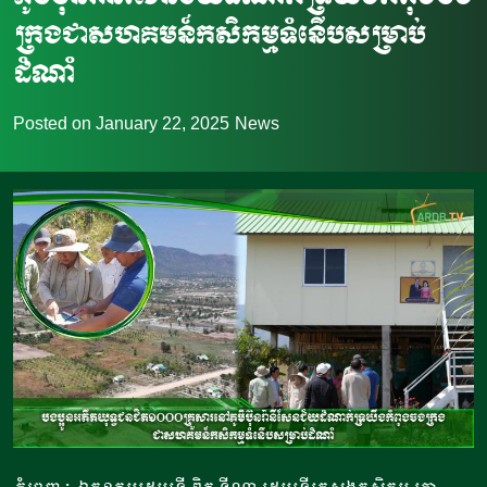
ក្រង​ជាសហគមន៍កសិកម្មទំនើបសម្រាប់
ដំណាំ
Posted on
January 22, 2025
News