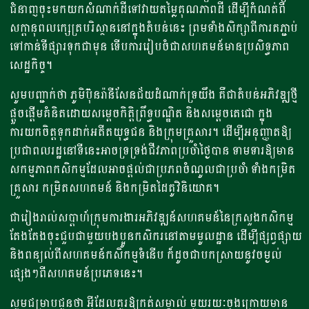
ជំនាញចុះមកយកសំណាក់ដីទៅវាយតម្លៃគុណភាពដី ដើម្បីកំណត់ពី
សក្តានុពលក្សេត្របរិស្ថាននៅក្នុងតំបន់នេះ ព្រមទាំងសិក្សាពីការតភ្ជាប់
ទៅកាន់ទីផ្សារទុកជាមុន ទើបការរៀបចំជាសហគមន៍មានប្រសិទ្ធភាព
សេដ្ឋកិច្ច។
សូមបញ្ជាក់ថា ភូមិប៊ុនរ៉ានីសែនជ័យដំណាក់ទ្រយឹង គឺជាតំបន់អភិវឌ្ឍថ្មី​
ផ្តួចផ្តើម​គំនិតដោយសម្តេចកិត្តិព្រឹទ្ធបណ្ឌិត​ និងសម្តេចតេជោ​ ក្នុង
ការយកចិត្តទុកដាក់អតីតយុទ្ធជន​ និងក្រុមគ្រួសារ​។ ដើម្បីអនុញ្ញាតឱ្យ
ប្រជាពលរដ្ឋនៅទីនេះអាចទ្រទ្រង់ជីវភាពប្រចាំថ្ងៃបាន ទាមទារឱ្យមាន
សកម្មភាពកសិកម្មដែលអាចផ្តល់ជាប្រភពចំណូលជាប្រចាំ ទាំងកម្រិត
គ្រួសារ កម្រិតសហគមន៍ និងកម្រិតដៃគូវិនិយោគ។
ជារៀងរាល់សប្តាហ៍ក្រុមការងារអភិវឌ្ឍន៍សហគមន៍នៃក្រសួងកសិកម្ម
តែងតែងចុះជួបជាមួយបងប្អូនកសិករនៅតាមមូលដ្ឋាន ដើម្បីផ្សព្វផ្សាយ
និងពន្យល់ពីសហគមន៍កសិកម្មទំនើប ក៏ដូចជាបកស្រាយនូវចម្ងល់
ផ្សេងៗពីសហគមន៍ប្រភេទនេះ។
សូមជម្រាបជូនថា អ្វីដែលគួរឱ្យកត់សម្គាល់ មួយរយៈចុងក្រោយមាន